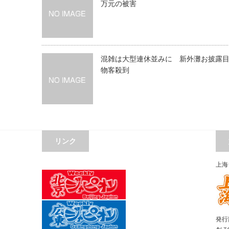
万元の被害
混雑は大型連休並みに 新外灘お披露
物客殺到
リンク
上海
発行部