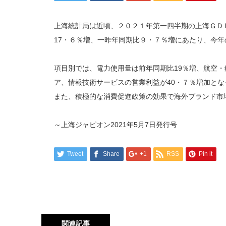
上海統計局は近頃、２０２１年第一四半期の上海ＧＤ
17
・６％増、一昨年同期比９・７％増にあたり、今年
項目別では、電力使用量は前年同期比
19
％増、航空・
ア、情報技術サービスの営業利益が
40
・７％増加とな
また、積極的な消費促進政策の効果で海外ブランド市
～上海ジャピオン2021年5月7日発行号
Tweet
Share
+1
RSS
Pin it
関連記事