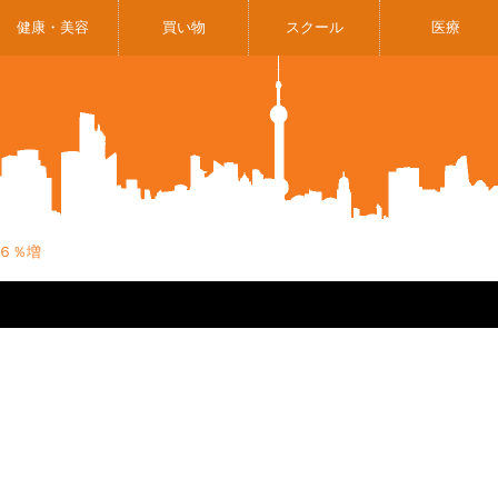
健康・美容
買い物
スクール
医療
・６％増