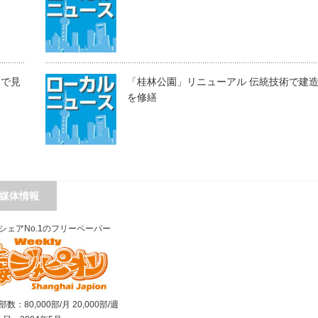
目で見
「桂林公園」リニューアル 伝統技術で建
を修繕
媒体情報
シェアNo.1のフリーペーパー
数：80,000部/月 20,000部/週