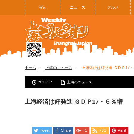
特集
ニュース
グルメ
ホーム
上海のニュース
上海経済は好発進 ＧＤＰ17
2021/5/7
上海のニュース
上海経済は好発進 ＧＤＰ17・６％増
Tweet
Share
+1
RSS
Pin it