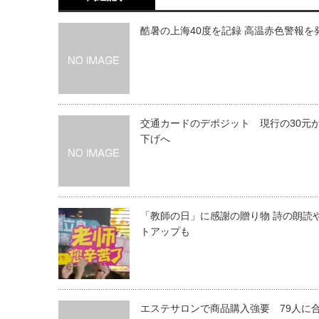
酷暑の上海40度を記録 高温赤色警報を
交通カードのデポジット 現行の30元
下げへ
「教師の日」に感謝の贈り物 詩の朗読
トアップも
エステサロンで商品購入強要 79人に合