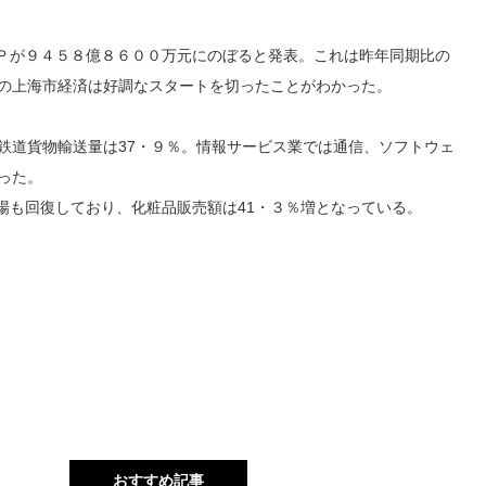
Ｐが９４５８億８６００万元にのぼると発表。これは昨年同期比の
の上海市経済は好調なスタートを切ったことがわかった。
鉄道貨物輸送量は
37
・９％。情報サービス業では通信、ソフトウェ
った。
場も回復しており、化粧品販売額は
41
・３％増となっている。
おすすめ記事