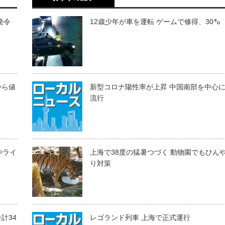
発令
12歳少年が車を運転 ゲームで修得、30㌔
から値
新型コロナ陽性率が上昇 中国南部を中心
流行
やライ
上海で38度の猛暑つづく 動物園でもひん
り対策
計34
レゴランド列車 上海で正式運行