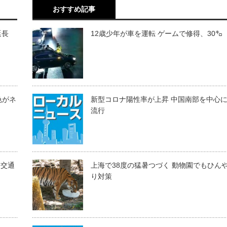
おすすめ記事
延長
12歳少年が車を運転 ゲームで修得、30㌔
色がネ
新型コロナ陽性率が上昇 中国南部を中心
流行
道交通
上海で38度の猛暑つづく 動物園でもひん
り対策