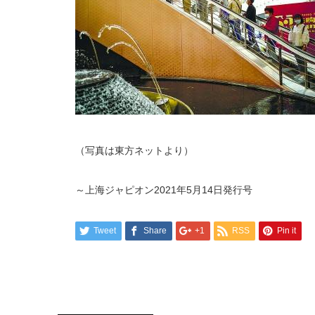
（写真は東方ネットより）
～上海ジャピオン2021年5月14日発行号
Tweet
Share
+1
RSS
Pin it