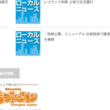
情報可
レゴランド列車 上海で正式運行
伏
「桂林公園」リニューアル 伝統技術で建
を修繕
媒体情報
シェアNo.1のフリーペーパー