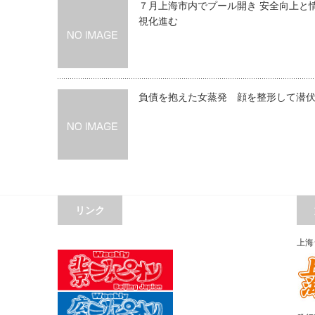
７月上海市内でプール開き 安全向上と
視化進む
負債を抱えた女蒸発 顔を整形して潜
リンク
上海