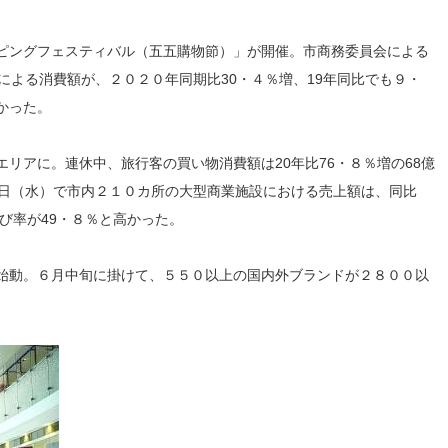
ピングフェスティバル（五五購物節）」が開催。市商務委員会による
による消費額が、２０２０年同期比
30
・４％増、
19
年同比でも９・
かった。
エリアに。連休中、旅行客の買い物消費額は
20
年比
76
・８％増の
68
億
日（水）で市内２１０カ所の大型商業施設における売上額は、同比
び率が
49
・８％と高かった。
始動。６月中旬に掛けて、５５０以上の国内外ブランドが２８００以