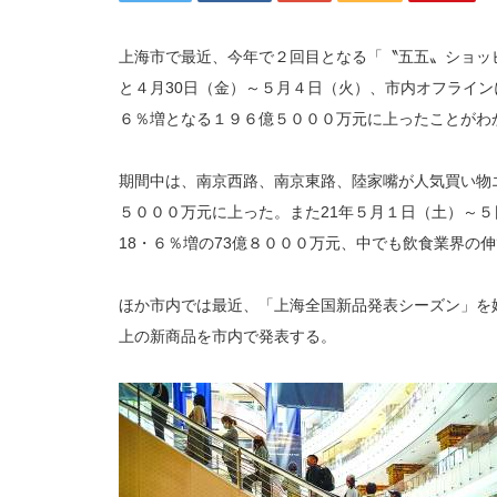
上海市で最近、今年で２回目となる「〝五五〟ショッ
と４月
30
日（金）～５月４日（火）、市内オフライン
６％増となる１９６億５０００万元に上ったことがわ
期間中は、南京西路、南京東路、陸家嘴が人気買い物
５０００万元に上った。また
21
年５月１日（土）～５
18
・６％増の
73
億８０００万元、中でも飲食業界の伸
ほか市内では最近、「上海全国新品発表シーズン」を
上の新商品を市内で発表する。