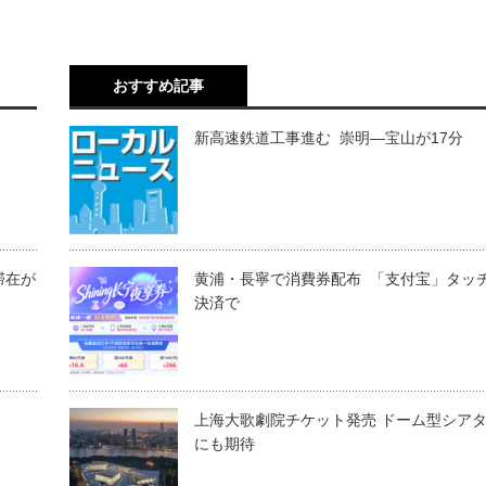
おすすめ記事
新高速鉄道工事進む 崇明―宝山が17分
滞在が
黄浦・長寧で消費券配布 「支付宝」タッ
決済で
上海大歌劇院チケット発売 ドーム型シア
にも期待