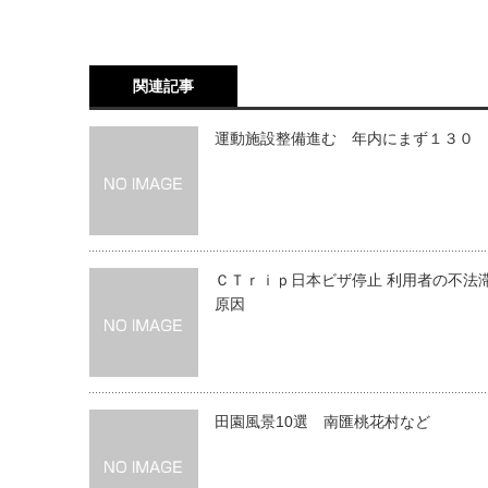
関連記事
運動施設整備進む 年内にまず１３０
ＣＴｒｉｐ日本ビザ停止 利用者の不法
原因
田園風景10選 南匯桃花村など