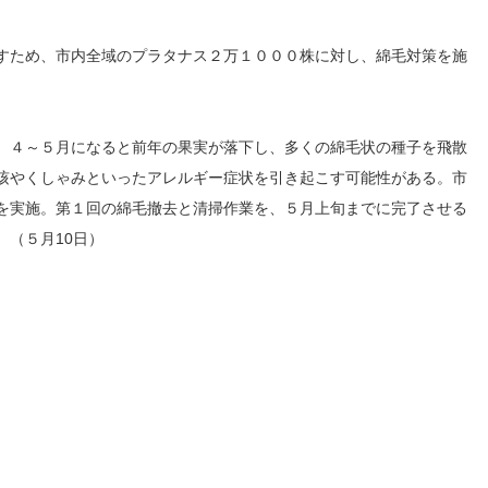
すため、市内全域のプラタナス２万１０００株に対し、綿毛対策を施
、４～５月になると前年の果実が落下し、多くの綿毛状の種子を飛散
咳やくしゃみといったアレルギー症状を引き起こす可能性がある。市
を実施。第１回の綿毛撤去と清掃作業を、５月上旬までに完了させる
（５月10日）