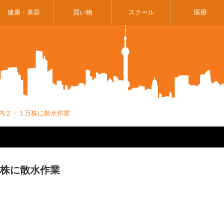
健康・美容
買い物
スクール
医療
市内２・１万株に散水作業
万株に散水作業