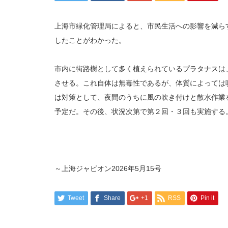
上海市緑化管理局によると、市民生活への影響を減ら
したことがわかった。
市内に街路樹として多く植えられているプラタナスは
させる。これ自体は無毒性であるが、体質によっては
は対策として、夜間のうちに風の吹き付けと散水作業
予定だ。その後、状況次第で第２回・３回も実施する。
～上海ジャピオン
2026
年
5
月
15
号
Tweet
Share
+1
RSS
Pin it