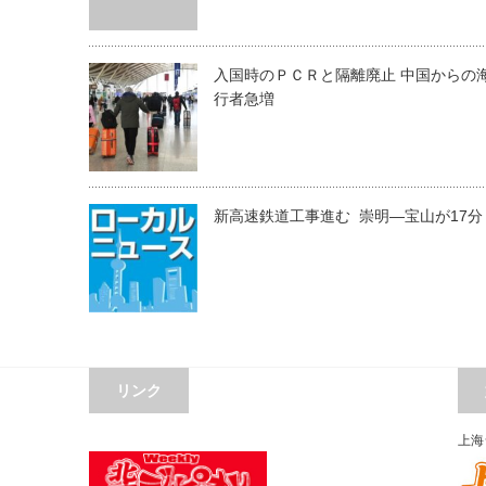
入国時のＰＣＲと隔離廃止 中国からの
行者急増
新高速鉄道工事進む 崇明―宝山が17分
リンク
上海