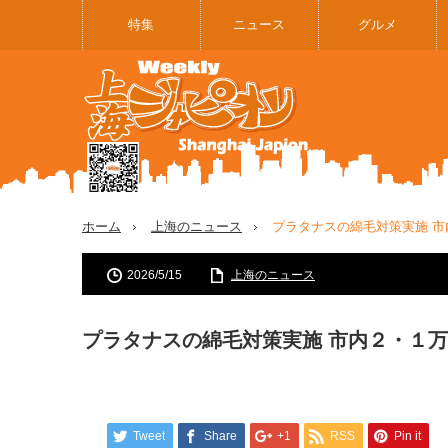
特集
ニュース
グルメ
ホーム
上海のニュース
プラタナスの綿毛対策実施 
2026/5/15
上海のニュース
プラタナスの綿毛対策実施 市内２・１
Tweet
Share
+1
RSS
Pin it