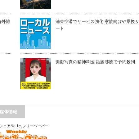
海外旅
浦東空港でサービス強化 家族向けや乗換
ート
美顔写真の精神科医 話題沸騰で予約殺到
媒体情報
シェアNo.1のフリーペーパー