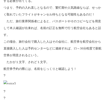
する必要が出てくる。
つまり、予約の入れ直しとなるので、繁忙期や人気路線ならば、せっか
く取れていたフライトがキャンセル待ちとなる可能性もあるのだ！
ただ、旅行業界関係者によると、パスポートやそのコピーなどを用意
して本人確認が出来れば、名前の訂正を無料で行う航空会社もあると話
す。
この場合、旅行会社で購入した人はその会社に、航空券を航空会社から
直接購入した人は予約センターなどに連絡すれば、
15
～
30
分程度で新航
空券が用意されるという。
たかが１文字、されど１文字。
航空券予約の際には、名前をじっくりと確認しよう！
?
?
?