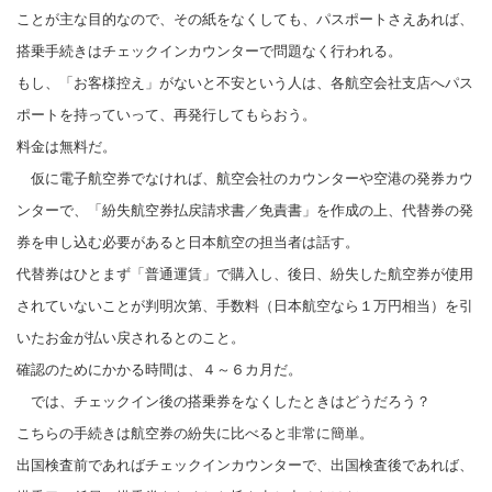
ことが主な目的なので、その紙をなくしても、パスポートさえあれば、
搭乗手続きはチェックインカウンターで問題なく行われる。
もし、「お客様控え」がないと不安という人は、各航空会社支店へパス
ポートを持っていって、再発行してもらおう。
料金は無料だ。
仮に電子航空券でなければ、航空会社のカウンターや空港の発券カウ
ンターで、「紛失航空券払戻請求書／免責書」を作成の上、代替券の発
券を申し込む必要があると日本航空の担当者は話す。
代替券はひとまず「普通運賃」で購入し、後日、紛失した航空券が使用
されていないことが判明次第、手数料（日本航空なら１万円相当）を引
いたお金が払い戻されるとのこと。
確認のためにかかる時間は、４～６カ月だ。
では、チェックイン後の搭乗券をなくしたときはどうだろう？
こちらの手続きは航空券の紛失に比べると非常に簡単。
出国検査前であればチェックインカウンターで、出国検査後であれば、