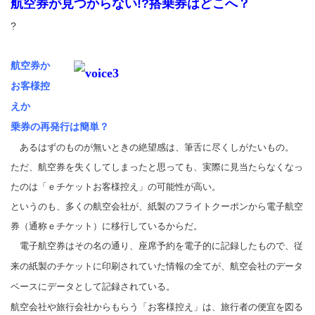
航空券が見つからない
!?
搭乗券はどこへ？
?
航空券か
お客様控
えか
乗券の再発行は簡単？
あるはずのものが無いときの絶望感は、筆舌に尽くしがたいもの。
ただ、航空券を失くしてしまったと思っても、実際に見当たらなくなっ
たのは「ｅチケットお客様控え」の可能性が高い。
というのも、多くの航空会社が、紙製のフライトクーポンから電子航空
券（通称ｅチケット）に移行しているからだ。
電子航空券はその名の通り、座席予約を電子的に記録したもので、従
来の紙製のチケットに印刷されていた情報の全てが、航空会社のデータ
ベースにデータとして記録されている。
航空会社や旅行会社からもらう「お客様控え」は、旅行者の便宜を図る