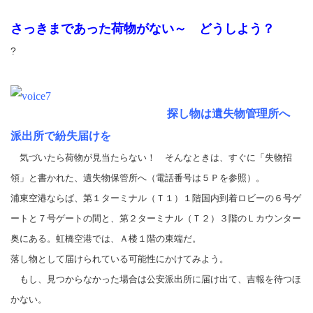
さっきまであった荷物がない～
どうしよう？
?
探し物は
遺失物管理所へ
派出所で紛失届けを
気づいたら荷物が見当たらない！ そんなときは、すぐに「
失物招
領
」と書かれた、
遺失物保管所へ（電話番号は５Ｐを参照）。
浦東空港ならば、第１ターミナル（Ｔ１）１階国内到着ロビーの６号ゲ
ートと７号ゲートの間と、第２ターミナル（Ｔ２）３階のＬカウンター
奥にある。虹橋空港では、Ａ楼１階の東端だ。
落し物として届けられている可能性にかけてみよう。
もし、見つからなかった場合は公安派出所に届け出て、吉報を待つほ
かない。