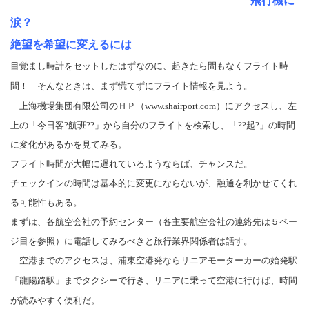
飛行機に
涙？
絶望を希望に変えるには
目覚まし時計をセットしたはずなのに、起きたら間もなくフライト時
間！ そんなときは、まず慌てずにフライト情報を見よう。
上海機場集団有限公司のＨＰ（
www.shairport.com
）にアクセスし、左
上の「
今日客?航班??
」から自分のフライトを検索し、「
??起?
」の時間
に変化があるかを見てみる。
フライト時間が大幅に遅れているようならば、チャンスだ。
チェックインの時間は基本的に変更にならないが、融通を利かせてくれ
る可能性もある。
まずは、各航空会社の予約センター（各主要航空会社の連絡先は５ペー
ジ目を参照）に電話してみるべきと旅行業界関係者は話す。
空港までのアクセスは、浦東空港発ならリニアモーターカーの始発駅
「龍陽路駅」までタクシーで行き、リニアに乗って空港に行けば、時間
が読みやすく便利だ。