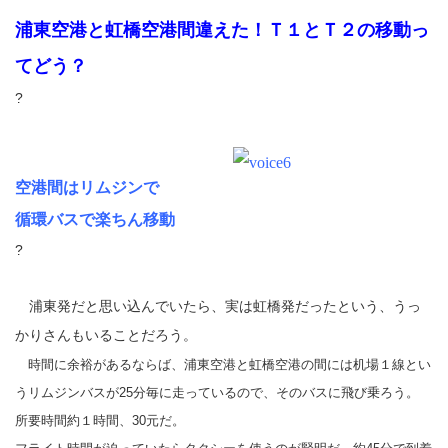
浦東空港と虹橋空港間違えた！
Ｔ１とＴ２の移動っ
てどう？
?
空港間はリムジンで
循環バスで楽ちん移動
?
浦東発だと思い込んでいたら、実は虹橋発だったという、うっ
かりさんもいることだろう。
時間に余裕があるならば、浦東空港と虹橋空港の間には机場１線とい
うリムジンバスが
25
分毎に走っているので、そのバスに飛び乗ろう。
所要時間約１時間、
30
元だ。