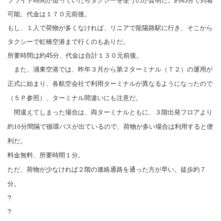
フライト時間が迫っていたらタクシーを使うのが賢明だ。約
45
分で到着
可能。代金は１７０元前後。
もし、１人で荷物が多くなければ、リニアで龍陽路駅に行き、そこから
タクシーで虹橋空港まで行くのもありだ。
所要時間は約
45
分、代金は合計１３０元前後。
また、浦東空港では、昨年３月から第２ターミナル（Ｔ２）の運用が
正式に始まり、各航空会社で利用ターミナルが異なるようになったので
（５Ｐ参照）、ターミナル間違いにも注意だ。
間違えてしまった場合は、両ターミナルともに、３階出発フロアより
約
10分間隔で循環バスが出ているので、荷物が多い場合は利用すると便
利だ。
料金無料、所要時間１分。
ただ、荷物が少なければ２階の連絡通路を通った方が早い。徒歩約７
分。
?
?