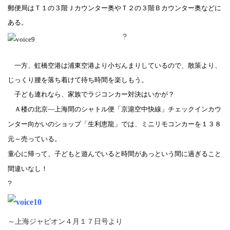
郵便局はＴ１の３階Ｊカウンター奥やＴ２の３階Ｂカウンター奥などに
ある。
?
一方、虹橋空港は浦東空港より小ぢんまりしているので、散策より、
じっくり腰を落ち着けて待ち時間を楽しもう。
子ども連れなら、家族でラジコンカー対決はいかが？
Ａ楼の北京―上海間のシャトル便「京滬空中快線」チェックインカウ
ンター向かいのショップ「生利恵龍」では、ミニリモコンカーを１３８
元～売っている。
童心に帰って、子どもと遊んでいると時間があっという間に過ぎること
間違いなし！
?
～上海ジャピオン４月１７日号より