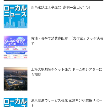
新高速鉄道工事進む 崇明―宝山が17分
黄浦・長寧で消費券配布 「支付宝」タッチ決済
で
上海大歌劇院チケット発売 ドーム型シアターに
も期待
浦東空港でサービス強化 家族向けや乗換サポー
ト