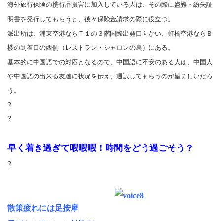
海外旅行保険の携行品損害に加入している人は、その際に盗難・紛失証
明書を発行してもらうと、後々保険金請求の際に役立つ。
派出所は、浦東空港ならＴ１の３階国際出発口向かい、虹橋空港ならＢ
楼の到着口の西側（レストラン・シャロンの裏）にある。
基本的に中国語での対応となるので、中国語に不安のある人は、中国人
や中国語の出来る友達に状況を伝え、通訳してもらうのが望ましいだろ
う。
?
?
早く着き過ぎて暇暇暇！
時間をどう過ごそう？
?
散策疲れには足按摩