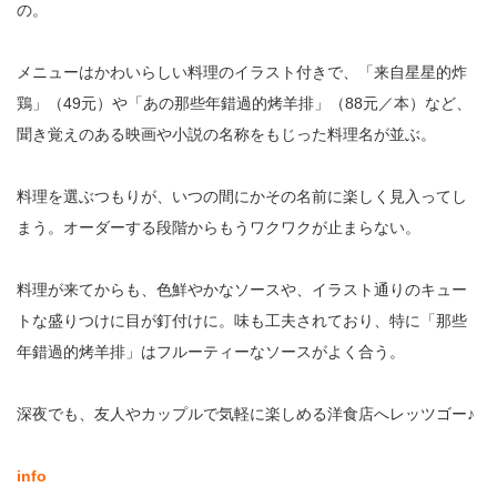
の。
メニューはかわいらしい料理のイラスト付きで、「来自星星的炸
鶏」（49元）や「あの那些年錯過的烤羊排」（88元／本）など、
聞き覚えのある映画や小説の名称をもじった料理名が並ぶ。
料理を選ぶつもりが、いつの間にかその名前に楽しく見入ってし
まう。オーダーする段階からもうワクワクが止まらない。
料理が来てからも、色鮮やかなソースや、イラスト通りのキュー
トな盛りつけに目が釘付けに。味も工夫されており、特に「那些
年錯過的烤羊排」はフルーティーなソースがよく合う。
深夜でも、友人やカップルで気軽に楽しめる洋食店へレッツゴー♪
info