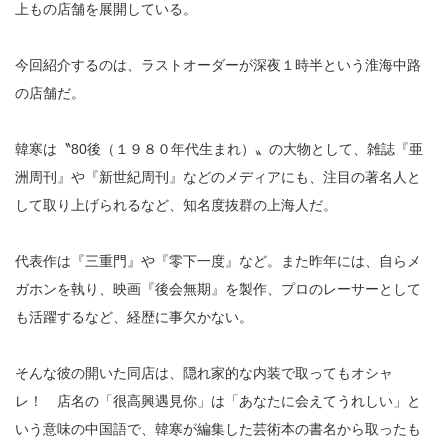
上もの店舗を展開している。
今回紹介するのは、ラストオーダーが深夜１時半という淮海中路
の店舗だ。
韓寒は〝80後（１９８０年代生まれ）〟の大物として、雑誌『亜
洲周刊』や『新世紀周刊』などのメディアにも、注目の著名人と
して取り上げられるなど、知名度抜群の上海人だ。
代表作は『三重門』や『零下一度』など。また昨年には、自らメ
ガホンを執り、映画『後会無期』を製作、プロのレーサーとして
も活躍するなど、経歴に事欠かない。
そんな彼の開いた同店は、隠れ家的な内装で取ってもオシャ
レ！ 店名の「很高興遇見你」は「あなたに会えてうれしい」と
いう意味の中国語で、韓寒が編集した芸術本の書名から取ったも