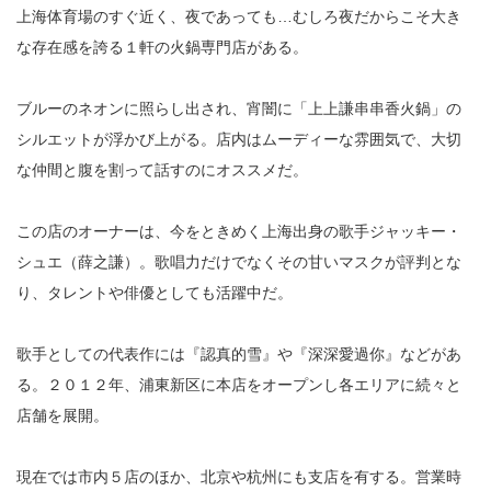
上海体育場のすぐ近く、夜であっても…むしろ夜だからこそ大き
な存在感を誇る１軒の火鍋専門店がある。
ブルーのネオンに照らし出され、宵闇に「上上謙串串香火鍋」の
シルエットが浮かび上がる。店内はムーディーな雰囲気で、大切
な仲間と腹を割って話すのにオススメだ。
この店のオーナーは、今をときめく上海出身の歌手ジャッキー・
シュエ（薛之謙）。歌唱力だけでなくその甘いマスクが評判とな
り、タレントや俳優としても活躍中だ。
歌手としての代表作には『認真的雪』や『深深愛過你』などがあ
る。２０１２年、浦東新区に本店をオープンし各エリアに続々と
店舗を展開。
現在では市内５店のほか、北京や杭州にも支店を有する。営業時