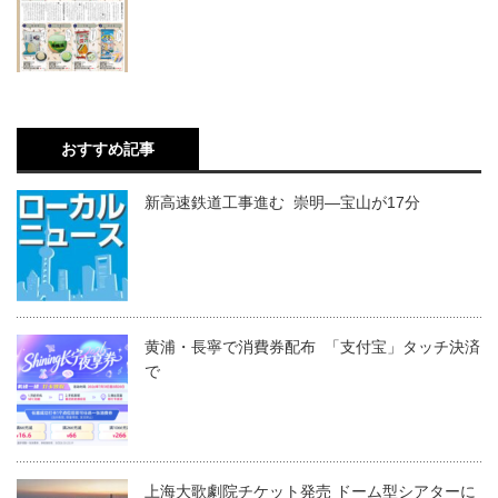
おすすめ記事
新高速鉄道工事進む 崇明―宝山が17分
黄浦・長寧で消費券配布 「支付宝」タッチ決済
で
上海大歌劇院チケット発売 ドーム型シアターに