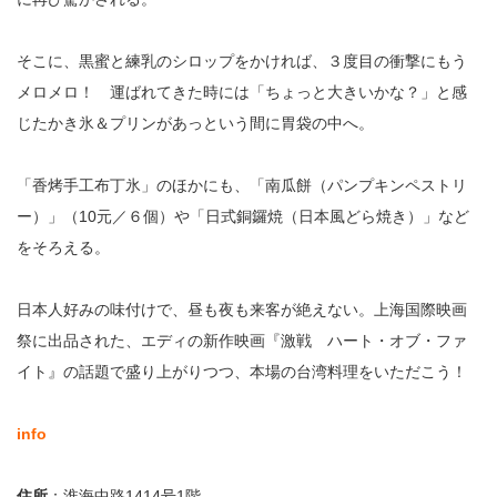
そこに、黒蜜と練乳のシロップをかければ、３度目の衝撃にもう
メロメロ！ 運ばれてきた時には「ちょっと大きいかな？」と感
じたかき氷＆プリンがあっという間に胃袋の中へ。
「香烤手工布丁氷」のほかにも、「南瓜餅（パンプキンペストリ
ー）」（10元／６個）や「日式銅鑼焼（日本風どら焼き）」など
をそろえる。
日本人好みの味付けで、昼も夜も来客が絶えない。上海国際映画
祭に出品された、エディの新作映画『激戦 ハート・オブ・ファ
イト』の話題で盛り上がりつつ、本場の台湾料理をいただこう！
info
住所
：淮海中路1414号1階