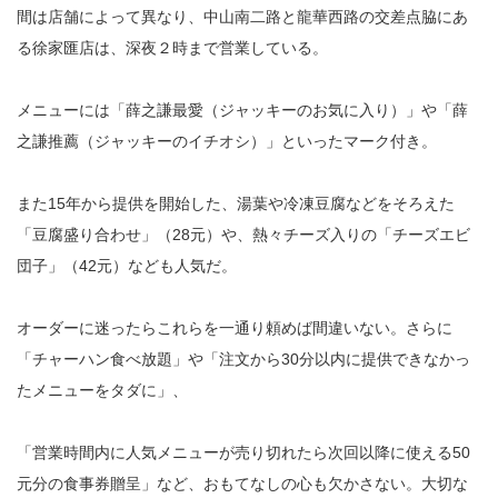
間は店舗によって異なり、中山南二路と龍華西路の交差点脇にあ
る徐家匯店は、深夜２時まで営業している。
メニューには「薛之謙最愛（ジャッキーのお気に入り）」や「薛
之謙推薦（ジャッキーのイチオシ）」といったマーク付き。
また15年から提供を開始した、湯葉や冷凍豆腐などをそろえた
「豆腐盛り合わせ」（28元）や、熱々チーズ入りの「チーズエビ
団子」（42元）なども人気だ。
オーダーに迷ったらこれらを一通り頼めば間違いない。さらに
「チャーハン食べ放題」や「注文から30分以内に提供できなかっ
たメニューをタダに」、
「営業時間内に人気メニューが売り切れたら次回以降に使える50
元分の食事券贈呈」など、おもてなしの心も欠かさない。大切な