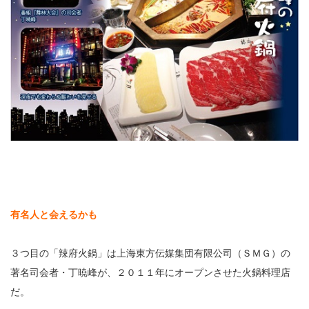
有名人と会えるかも
３つ目の「辣府火鍋」は上海東方伝媒集団有限公司（ＳＭＧ）の
著名司会者・丁暁峰が、２０１１年にオープンさせた火鍋料理店
だ。