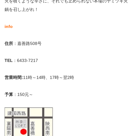
火を噴くような辛さに、それでも止められない本場のヤミツキ火
鍋を召し上がれ！
info
住所
：嘉善路508号
TEL
：6433-7217
営業時間:
11時～14時、17時～翌2時
予算
：150元～