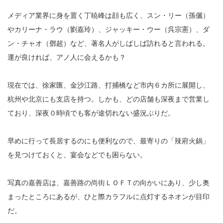
メディア業界に身を置く丁暁峰は顔も広く、スン・リー（孫儷）
やカリーナ・ラウ（劉嘉玲）、ジャッキー・ウー（呉宗憲）、ダ
ン・チャオ（鄧超）など、著名人がしばしば訪れると言われる。
運が良ければ、アノ人に会えるかも？
現在では、徐家匯、金沙江路、打捕橋など市内６カ所に展開し、
杭州や北京にも支店を持つ。しかも、どの店舗も深夜まで営業し
ており、深夜０時頃でも客が途切れない盛況ぶりだ。
早めに行って長居するのにも便利なので、最寄りの「辣府火鍋」
を見つけておくと、宴会などでも困らない。
写真の嘉善店は、嘉善路の尚街ＬＯＦＴの向かいにあり、少し奥
まったところにあるが、ひと際カラフルに点灯するネオンが目印
だ。