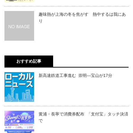
趣味熱が上海の冬を焦がす 熱中するは我にあ
り
おすすめ記事
新高速鉄道工事進む 崇明―宝山が17分
黄浦・長寧で消費券配布 「支付宝」タッチ決済
で