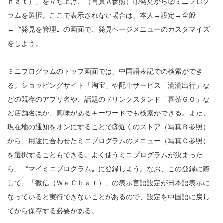
ｈａｔ）」を立ち上げ、（写真Ａ参照）①発見から②ミニプログ
ラムを選択。ここで表示されない場合は、本人→設定→全般
→〝発見を管理〟の画面で、発見ページメニューのカスタマイズ
をしよう。
ミニプログラムのトップ画面では、中国語表記での検索ができ
る。ショッピングサイト「淘宝」や配車サービス「滴滴出行」な
どの既存のアプリ名や、話題のドリンクスタンド「喜茶ＧＯ」な
ど店舗名ほか、興味があるキーワードでも検索ができる。また、
現在地の通知をオンにすることで③近くのストア（写真Ｂ参照）
から、用途に合わせたミニプログラムのメニュー（写真Ｃ参照）
を選択することもできる。よく使うミニプログラムが決まった
ら、〝マイミニプログラム〟に登録しよう。なお、この登録に際
して、「微信（ＷｅＣｈａｔ）」の表示言語設定が日本語表示に
なっていると実行できないことがあるので、設定を中国語に戻し
てから保存する必要がある。