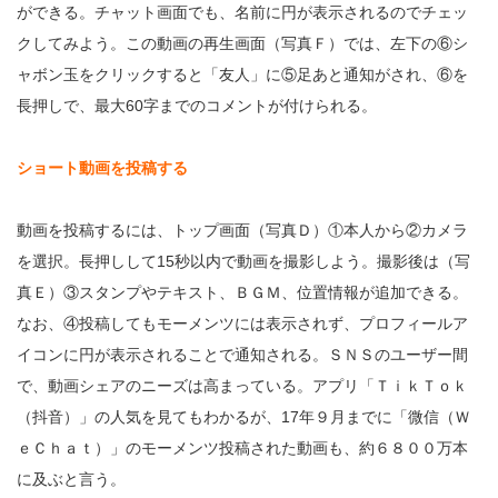
ができる。チャット画面でも、名前に円が表示されるのでチェッ
クしてみよう。この動画の再生画面（写真Ｆ）では、左下の⑥シ
ャボン玉をクリックすると「友人」に⑤足あと通知がされ、⑥を
長押しで、最大60字までのコメントが付けられる。
ショート動画を投稿する
動画を投稿するには、トップ画面（写真Ｄ）①本人から②カメラ
を選択。長押しして15秒以内で動画を撮影しよう。撮影後は（写
真Ｅ）③スタンプやテキスト、ＢＧＭ、位置情報が追加できる。
なお、④投稿してもモーメンツには表示されず、プロフィールア
イコンに円が表示されることで通知される。ＳＮＳのユーザー間
で、動画シェアのニーズは高まっている。アプリ「ＴｉｋＴｏｋ
（抖音）」の人気を見てもわかるが、17年９月までに「微信（Ｗ
ｅＣｈａｔ）」のモーメンツ投稿された動画も、約６８００万本
に及ぶと言う。