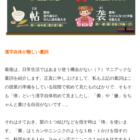
漢字
自
体が難しい量詞
最後は、日常生活ではあまり使う機会がない（？）マニアックな
量詞を紹介します。正直に申し上げまして、私も上記の量詞はこ
の授業の準備をしている段階で初めて見たものばかりで、そもそ
も「绺」という漢字自体初めて見ましたし、「瓣」や「撇」をち
ゃんと書ける自信がないです…。
それはさておき、髪の１つ結びなどを指す時は「绺」を使いま
す。「瓣」はミカンやニンニクのような１粒・１かけを指すの
で、料理をする人や、ラーメン店でニンニク１かけを注文する人