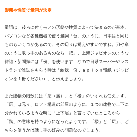
形態や性質で量詞が決定
量詞は、後ろに付くモノの形態や性質によって決まるのが基本。
パソコンなど各種機器で使う量詞「台」のように、日本語と同じ
ものもいくつかあるので、その辺りは覚えやすいですね。刀や傘
のように取っ手のあるものなら「把」、上海ジャピオンのような
雑誌・新聞類には「份」を使います。なので日系スーパーやレス
トランで雑誌をもらう時は「給我一份Ｊａｐｉｏｎ報紙（ジャピ
オンを１冊ください）」と伝えましょう。
また建物の階数には「层（層）」と「楼」のいずれも使えます。
「层」は元々、ロフト構造の部屋のように、１つの建物で上下に
分かれているような時に「上下层」と言っていたところから
「階」の意味を持つようになったようです。「楼」と「层」、ど
ちらを使うかは話し手の好みの問題なのでしょう。