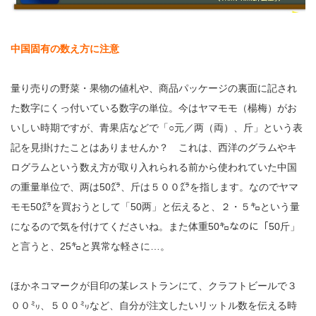
中国固有の数え方に注意
量り売りの野菜・果物の値札や、商品パッケージの裏面に記され
た数字にくっ付いている数字の単位。今はヤマモモ（楊梅）がお
いしい時期ですが、青果店などで「○元／两（両）、斤」という表
記を見掛けたことはありませんか？ これは、西洋のグラムやキ
ログラムという数え方が取り入れられる前から使われていた中国
の重量単位で、两は50㌘、斤は５００㌘を指します。なのでヤマ
モモ50㌘を買おうとして「50两」と伝えると、２・５㌔という量
になるので気を付けてくださいね。また体重50㌔なのに「50斤」
と言うと、25㌔と異常な軽さに…。
ほかネコマークが目印の某レストランにて、クラフトビールで３
００㍉、５００㍉など、自分が注文したいリットル数を伝える時