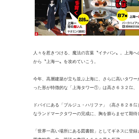
人々を惹きつける、魔法の言葉〝イチバン〟。上海へ
から〝上海一〟を攻めていこう。
今年、高層建築が立ち並ぶ上海に、さらに高いタワー
った形が特徴的な「上海タワー①」は高さ６３２㍍、
ドバイにある「ブルジュ・ハリファ」（高さ８２８㍍
なランドマークタワーの完成に、胸を膨らませて期待
「世界一高い場所にある図書館」としてギネスに登録