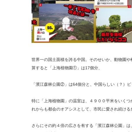
世界一の国土面積を誇る中国。そのせいか、動物園や
算すると「上海植物園①」は17個分、
「濱江森林公園②」は64個分と、中国らしい（？）
特に「上海植物園」の温室は、４９００平米をいくつ
れからも都会のオアシスとして、市民に愛され続ける
さらにその約４倍の広さを有する「濱江森林公園」は