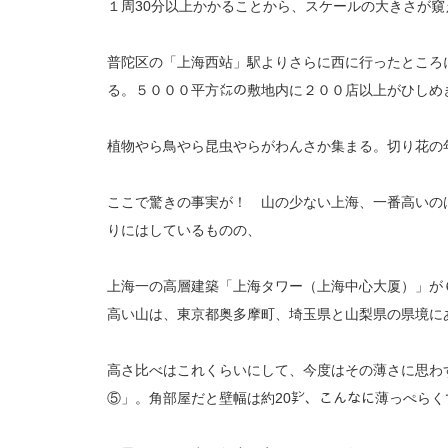
１周30分以上かかることから、スケールの大きさが窺
普陀区の「上海西站」駅よりさらに西に行ったところ
る。５０００平方㍍の敷地内に２００店以上がひしめ
植物やら鳥やら昆虫やらがわんさか集まる。切り花の
ここで驚きの事実が！ 山の少ない上海、一番高いの
りにはしているものの、
上海一の高層建築「上海タワー（上海中心大厦）」が
高い山は、東京都奥多摩町、埼玉県と山梨県の県境に
高さ比べはこれくらいにして、今度はその薄さに思わ
⑤」。角部屋だと壁幅は約20㌢、こんなに薄っぺら