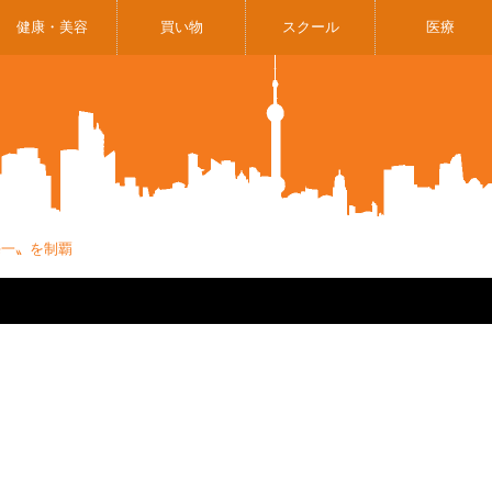
健康・美容
買い物
スクール
医療
海一〟を制覇