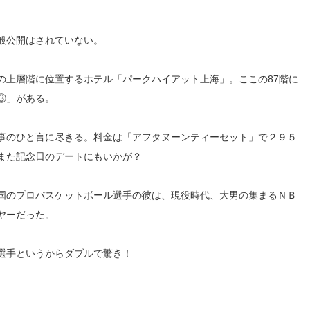
般公開はされていない。
の上層階に位置するホテル「パークハイアット上海」。ここの87階に
③」がある。
事のひと言に尽きる。料金は「アフタヌーンティーセット」で２９５
また記念日のデートにもいかが？
国のプロバスケットボール選手の彼は、現役時代、大男の集まるＮＢ
ヤーだった。
選手というからダブルで驚き！