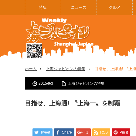
特集
ニュース
グルメ
ホーム
上海ジャピオンの特集
目指せ、上海通! 〝上
2015/9/3
上海ジャピオンの特集
目指せ、上海通! 〝上海一〟を制覇
Tweet
Share
+1
RSS
Pin it