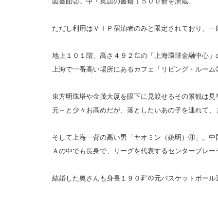
図書館②。中・英語の書籍１５００冊を所蔵、
ただし利用はＶＩＰ宿泊者のみと限定されており、一
地上１０１階、高さ４９２㍍の「上海環球金融中心」
上海で一番高い場所にあるカフェ「リビング・ルーム
東方明珠塔や金茂大厦を眼下に見渡せるその景観は見
元～と少々お高めだが、落としたいあの子を連れて、
そして上海一背の高い男「ヤオミン（姚明）④」。中
Ａの中でも長身で、リーグを代表するセンタープレー
結婚した奥さんも身長１９０㌢の元バスケットボール