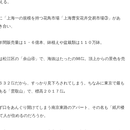
える。
に「上海一の規模を持つ花鳥市場「上海曹安花卉交易市場③」があ
き合い、
年間販売量は１・６億本、鉢植えや盆栽類は１１０万鉢。
は松江区の「佘山④」で、海抜はたったの98㍍。頂上からの景色を売
６３２㍍だから、すっかり見下ろされてしまう。ちなみに東京で最も
ある「雲取山」で、標高２０１７㍍。
ず口をあんぐり開けてしまう南京東路のアパート、その名も「紙片楼
くて人が住めるのだろうか。