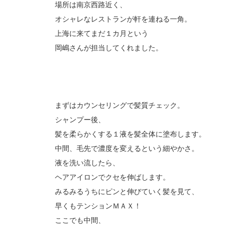
場所は南京西路近く、
オシャレなレストランが軒を連ねる一角。
上海に来てまだ１カ月という
岡嶋さんが担当してくれました。
まずはカウンセリングで髪質チェック。
シャンプー後、
髪を柔らかくする１液を髪全体に塗布します。
中間、毛先で濃度を変えるという細やかさ。
液を洗い流したら、
ヘアアイロンでクセを伸ばします。
みるみるうちにピンと伸びていく髪を見て、
早くもテンションＭＡＸ！
ここでも中間、