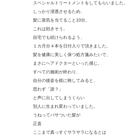
スペシャルトリートメントをしてもらいました。
しっかり浸透させるため、
髪に蒸気を当てること10分。
これは効きそう。
自宅でも続けられるよう、
１カ月分４本を日付入りで頂きました。
髪を健康に美しく保つ処方箋みたいで、
まさにヘアドクターといった感じ。
すべての施術が終わり、
自分の後姿を鏡に映してみると、
思わず「誰？」
と声に出してしまうくらい
別人に生まれ変わっていました。
うねってパサついた髪が
正直
ここまで真っすぐサラサラになるとは