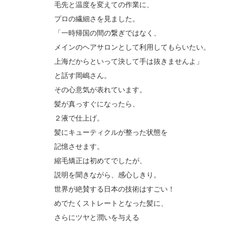
毛先と温度を変えての作業に、
プロの繊細さを見ました。
「一時帰国の間の繋ぎではなく、
メインのヘアサロンとして利用してもらいたい。
上海だからといって決して手は抜きませんよ」
と話す岡嶋さん。
その心意気が表れています。
髪が真っすぐになったら、
２液で仕上げ。
髪にキューティクルが整った状態を
記憶させます。
縮毛矯正は初めてでしたが、
説明を聞きながら、感心しきり。
世界が絶賛する日本の技術はすごい！
めでたくストレートとなった髪に、
さらにツヤと潤いを与える