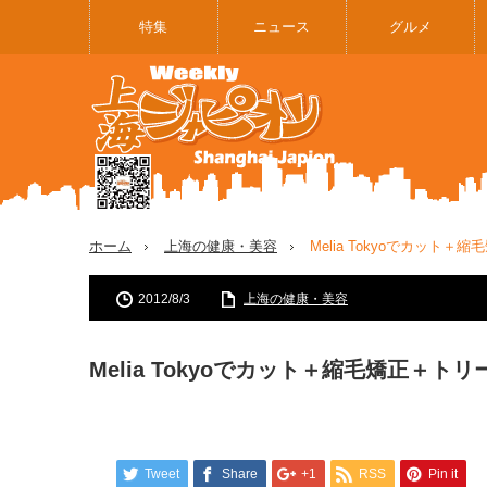
特集
ニュース
グルメ
ホーム
上海の健康・美容
Melia Tokyoでカット
2012/8/3
上海の健康・美容
Melia Tokyoでカット＋縮毛矯正＋ト
Tweet
Share
+1
RSS
Pin it