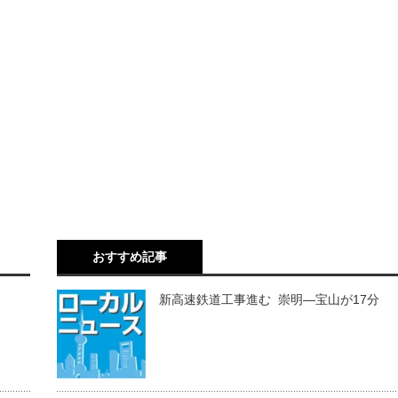
おすすめ記事
新高速鉄道工事進む 崇明―宝山が17分