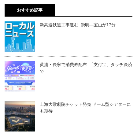
おすすめ記事
新高速鉄道工事進む 崇明―宝山が17分
黄浦・長寧で消費券配布 「支付宝」タッチ決済
で
上海大歌劇院チケット発売 ドーム型シアターに
も期待