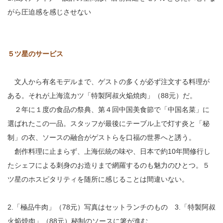
がら圧迫感を感じさせない
５ツ星のサービス
文人から有名モデルまで、ゲストの多くが必ず注文する料理が
ある。それが上海流カツ「特製阿叔火焔焼肉」（88元）だ。
２年に１度の食品の祭典、第４回中国美食節で「中国名菜」に
選ばれたこの一品。スタッフが最後にテーブル上で灯す炎と「秘
制」の衣、ソースの融合がゲストらを口福の世界へと誘う。
創作料理に止まらず、上海伝統の味や、日本で約10年間修行し
たシェフによる刺身のお造りまで網羅するのも魅力のひとつ。５
ツ星のホスピタリティを随所に感じることは間違いない。
2.「極品牛肉」（78元）写真はセットランチのもの 3.「特製阿叔
火焔焼肉」（88元）秘制のソースに箸が進む