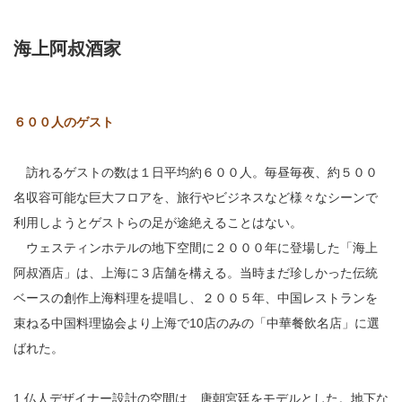
海上阿叔酒家
６００人のゲスト
訪れるゲストの数は１日平均約６００人。毎昼毎夜、約５００
名収容可能な巨大フロアを、旅行やビジネスなど様々なシーンで
利用しようとゲストらの足が途絶えることはない。
ウェスティンホテルの地下空間に２０００年に登場した「海上
阿叔酒店」は、上海に３店舗を構える。当時まだ珍しかった伝統
ベースの創作上海料理を提唱し、２００５年、中国レストランを
束ねる中国料理協会より上海で10店のみの「中華餐飲名店」に選
ばれた。
1.仏人デザイナー設計の空間は、唐朝宮廷をモデルとした。地下な