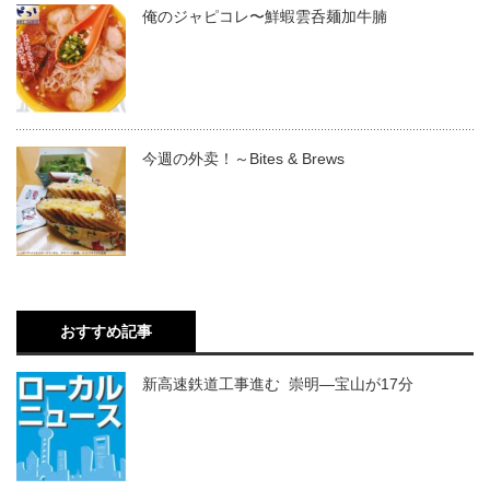
俺のジャピコレ〜鮮蝦雲呑麺加牛腩
今週の外卖！～Bites & Brews
おすすめ記事
新高速鉄道工事進む 崇明―宝山が17分