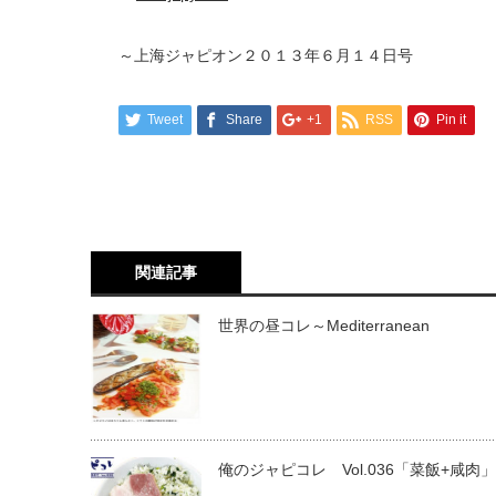
～上海ジャピオン２０１３年６月１４日号
Tweet
Share
+1
RSS
Pin it
関連記事
世界の昼コレ～Mediterranean
俺のジャピコレ Vol.036「菜飯+咸肉」