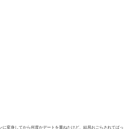
ンに変身してから何度かデートを重ねたけど、結局おごらされてばっ