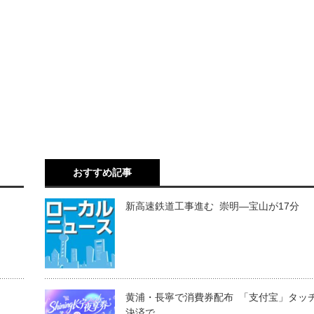
おすすめ記事
新高速鉄道工事進む 崇明―宝山が17分
黄浦・長寧で消費券配布 「支付宝」タッ
決済で