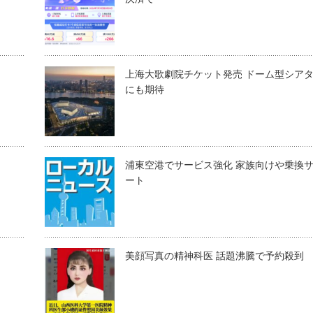
上海大歌劇院チケット発売 ドーム型シア
にも期待
浦東空港でサービス強化 家族向けや乗換
ート
美顔写真の精神科医 話題沸騰で予約殺到