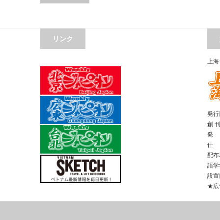
リンク
上海
発行部
創 
発 
仕 
配布
語学
設置
★広