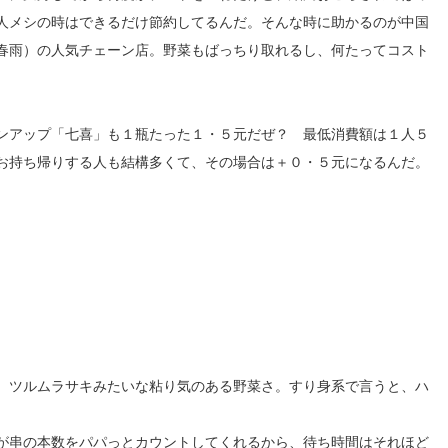
人メシの時はできるだけ節約してるんだ。そんな時に助かるのが中国
春雨）の人気チェーン店。野菜もばっちり取れるし、何たってコスト
ンアップ「七喜」も１瓶たった１・５元だぜ？ 最低消費額は１人５
お持ち帰りする人も結構多くて、その場合は＋０・５元になるんだ。
、ツルムラサキみたいな粘り気のある野菜さ。すり身系で言うと、ハ
が串の本数をパパっとカウントしてくれるから、待ち時間はそれほど