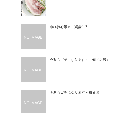
乖乖挟心米果 鶏蛋牛?
今週もゴチになります～「俺ノ厨房」
今週もゴチになります～布良瀬