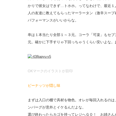
かりで彼女はできず…トホホ。ってなわけで、最近１
人の友達に教えてもらったマーラータン（激辛スープ
パフォーマンスがいいからな。
串は１本当たり全部１～３元。コーラ「可楽」もセブ
元。確かに下手すりゃ下回っちゃうくらい安いよな。
OKマークのイラストが目印
ピーナッツが隠し味
まずは入口の棚で具材を物色。オレが毎回入れるのは
ンバーグが意外とイケるんだよな。
選び終わったらカゴを持ってレジへＧＯ！ お姉さん