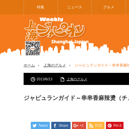
特集
ニュース
グルメ
ホーム
上海のグルメ
ジャピュランガイド～串串香麻
2013/6/13
上海のグルメ
ジャピュランガイド～串串香麻辣燙（チ
Tweet
Share
+1
RSS
Pin it