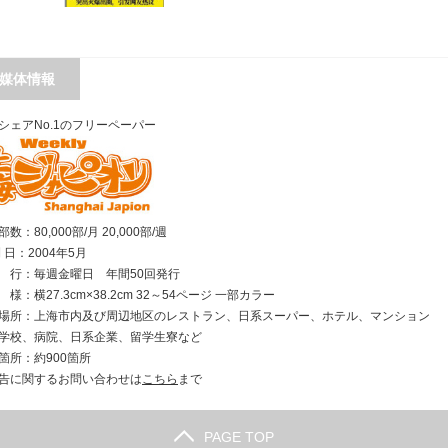
媒体情報
シェアNo.1のフリーペーパー
数：80,000部/月 20,000部/週
刊 日：2004年5月
行：毎週金曜日 年間50回発行
様：横27.3cm×38.2cm 32～54ページ 一部カラー
場所：上海市内及び周辺地区のレストラン、日系スーパー、ホテル、マンション
学校、病院、日系企業、留学生寮など
箇所：約900箇所
告に関するお問い合わせは
こちら
まで
PAGE TOP