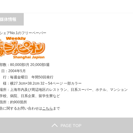
媒体情報
シェアNo.1のフリーペーパー
数：80,000部/月 20,000部/週
刊 日：2004年5月
行：毎週金曜日 年間50回発行
様：横27.3cm×38.2cm 32～54ページ 一部カラー
場所：上海市内及び周辺地区のレストラン、日系スーパー、ホテル、マンション
学校、病院、日系企業、留学生寮など
箇所：約900箇所
告に関するお問い合わせは
こちら
まで
PAGE TOP