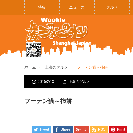
特集
ニュース
グルメ
ホーム
上海のグルメ
フーテン猫～柿餅
2015/2/13
上海のグルメ
フーテン猫～柿餅
Tweet
Share
+1
RSS
Pin it