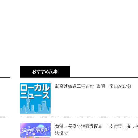
おすすめ記事
新高速鉄道工事進む 崇明―宝山が17分
黄浦・長寧で消費券配布 「支付宝」タッ
決済で