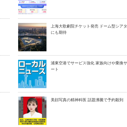
上海大歌劇院チケット発売 ドーム型シア
にも期待
浦東空港でサービス強化 家族向けや乗換
ート
美顔写真の精神科医 話題沸騰で予約殺到