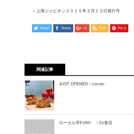
～上海ジャピオン２０１５年２月１３日発行号
Tweet
Share
+1
RSS
Pin it
関連記事
JUST OPENED～cocolo
ローカル早FUN!! ～51食目