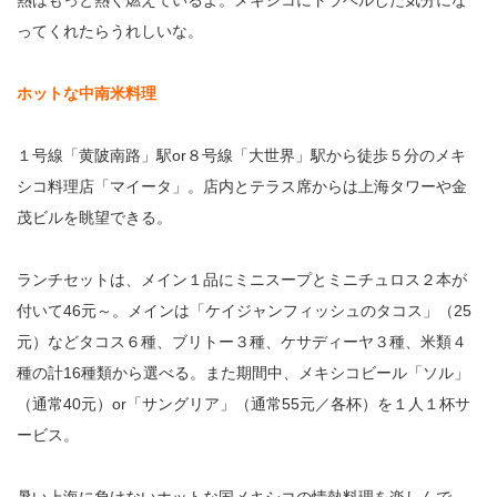
熱はもっと熱く燃えているよ。メキシコにトラベルした気分にな
ってくれたらうれしいな。
ホットな中南米料理
１号線「黄陂南路」駅or８号線「大世界」駅から徒歩５分のメキ
シコ料理店「マイータ」。店内とテラス席からは上海タワーや金
茂ビルを眺望できる。
ランチセットは、メイン１品にミニスープとミニチュロス２本が
付いて46元～。メインは「ケイジャンフィッシュのタコス」（25
元）などタコス６種、ブリトー３種、ケサディーヤ３種、米類４
種の計16種類から選べる。また期間中、メキシコビール「ソル」
（通常40元）or「サングリア」（通常55元／各杯）を１人１杯サ
ービス。