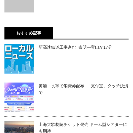
おすすめ記事
新高速鉄道工事進む 崇明―宝山が17分
黄浦・長寧で消費券配布 「支付宝」タッチ決済
で
上海大歌劇院チケット発売 ドーム型シアターに
も期待