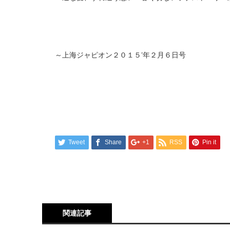
～上海ジャピオン２０１５’年２月６日号
Tweet
Share
+1
RSS
Pin it
関連記事