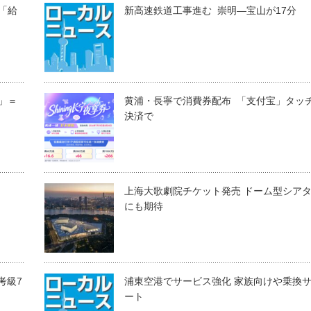
＝「給
新高速鉄道工事進む 崇明―宝山が17分
事」＝
黄浦・長寧で消費券配布 「支付宝」タッ
決済で
上海大歌劇院チケット発売 ドーム型シア
にも期待
考級7
浦東空港でサービス強化 家族向けや乗換
ート