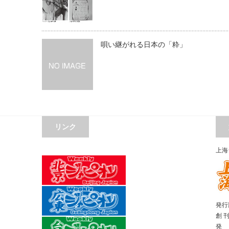
唄い継がれる日本の「粋」
リンク
上海
発行部
創 
発 