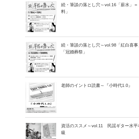
続・筆談の落とし穴～vol.16「薪水」
料」
続・筆談の落とし穴～vol.98「紅白喜
「冠婚葬祭」
老師のイントロ読書～『小時代1.0』
資活のススメ～vol.11 民謡ギター水平
級