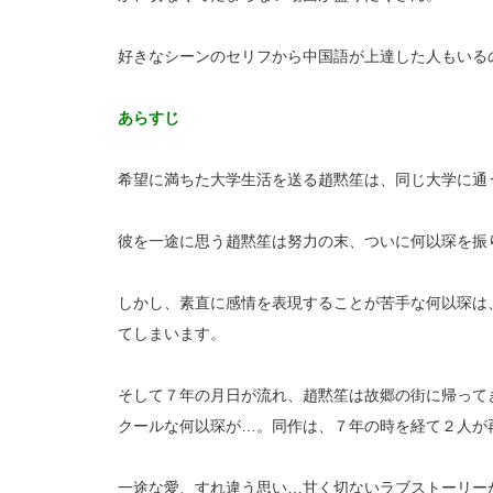
好きなシーンのセリフから中国語が上達した人もいる
あらすじ
希望に満ちた大学生活を送る趙黙笙は、同じ大学に通
彼を一途に思う趙黙笙は努力の末、ついに何以琛を振
しかし、素直に感情を表現することが苦手な何以琛は
てしまいます。
そして７年の月日が流れ、趙黙笙は故郷の街に帰って
クールな何以琛が…。同作は、７年の時を経て２人が
一途な愛、すれ違う思い…甘く切ないラブストーリー