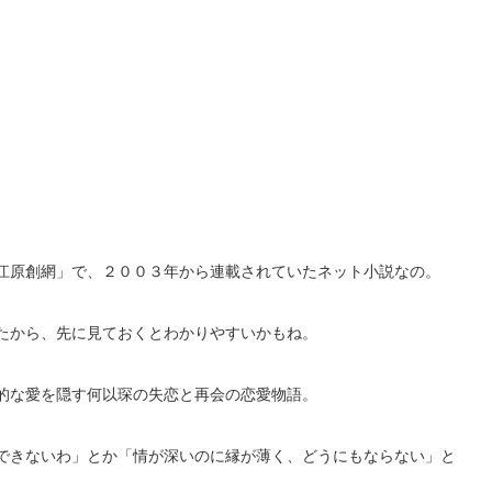
江原創網」で、２００３年から連載されていたネット小説なの。
たから、先に見ておくとわかりやすいかもね。
的な愛を隠す何以琛の失恋と再会の恋愛物語。
できないわ」とか「情が深いのに縁が薄く、どうにもならない」と