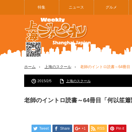
特集
ニュース
グルメ
ホーム
上海のスクール
老師のイントロ読書～64冊目
2015/2/5
上海のスクール
老師のイントロ読書～64冊目「何以笙簫
Tweet
Share
+1
RSS
Pin it