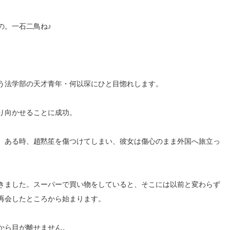
の。一石二鳥ね♪
う法学部の天才青年・何以琛にひと目惚れします。
り向かせることに成功。
、ある時、趙黙笙を傷つけてしまい、彼女は傷心のまま外国へ旅立っ
きました。スーパーで買い物をしていると、そこには以前と変わらず
再会したところから始まります。
から目が離せません。