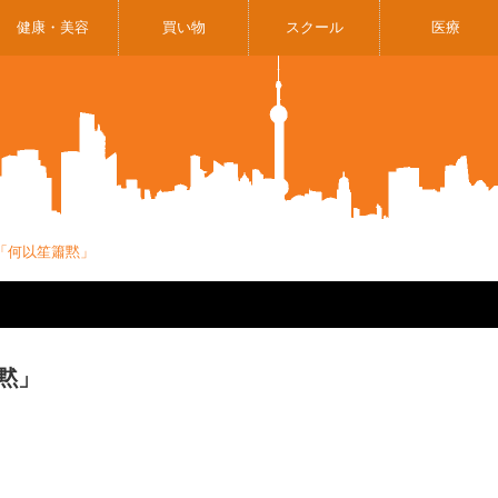
健康・美容
買い物
スクール
医療
「何以笙簫黙」
黙」