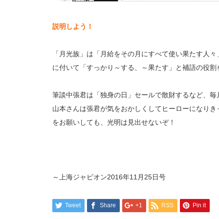
説明しよう！
「月光族」は「月給をその月にすべて使い果たす人々
に付いて「すっかり～する、～果たす」と補語の役割
筆談中張君は「独身の日」セールで散財するなど、毎
山本さんは張君が気をおかしくしてヒーローになりき
をお願いしても、光明は見出せないぞ！
～上海ジャピオン2016年11月25日号
Tweet
Share
+1
RSS
Pin it