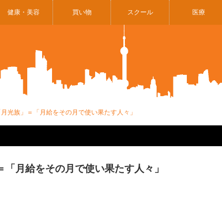
健康・美容
買い物
スクール
医療
43「月光族」＝「月給をその月で使い果たす人々」
族」＝「月給をその月で使い果たす人々」