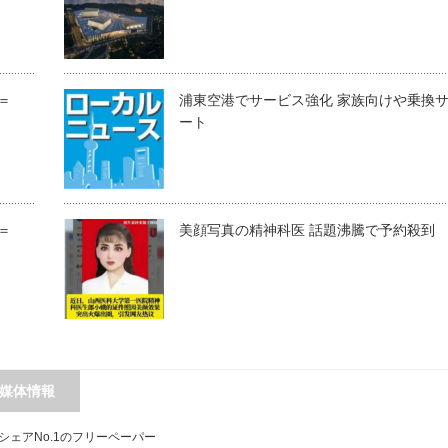
＝
浦東空港でサービス強化 家族向けや乗換
ート
＝
美顔写真の精神科医 話題沸騰で予約殺到
媒体情報
シェアNo.1のフリーペーパー