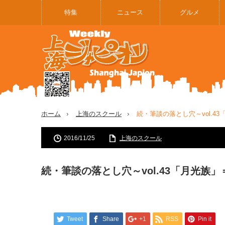
特集
ニュース
グルメ
ホーム
上海のスクール
続・筆談の落とし穴～vol.
2016/11/25
上海のスクール
続・筆談の落とし穴～vol.43「月光
Tweet
Share
+1
RSS
Pin it