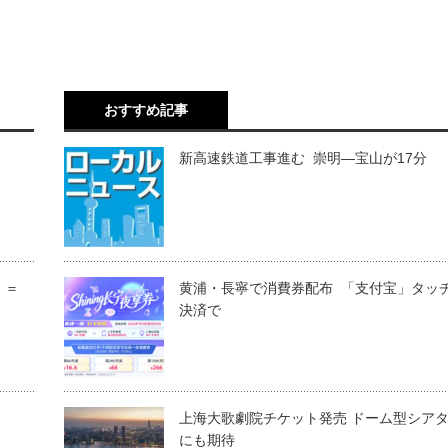
おすすめ記事
新高速鉄道工事進む 崇明―宝山が17分
」＝
黄浦・長寧で消費券配布 「支付宝」タッ
決済で
ー
上海大歌劇院チケット発売 ドーム型シア
にも期待