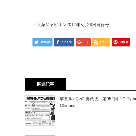
～上海ジャピオン2017年5月26日発行号
Tweet
Share
+1
RSS
Pin it
関連記事
解答ルパンの挑戦状 第052回「C-Tym
Chinese」