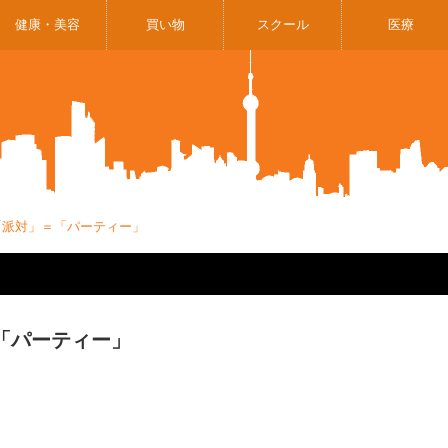
健康・美容
買い物
スクール
医療
8「派対」＝「パーティー」
＝「パーティー」