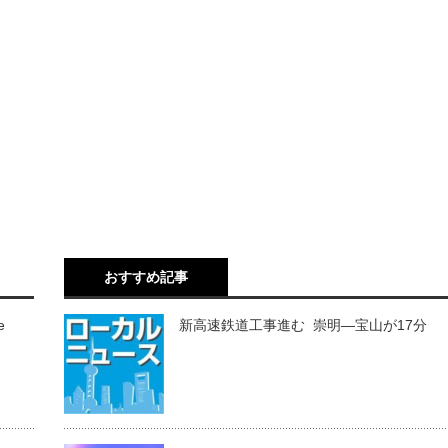
おすすめ記事
e
新高速鉄道工事進む 崇明―宝山が17分