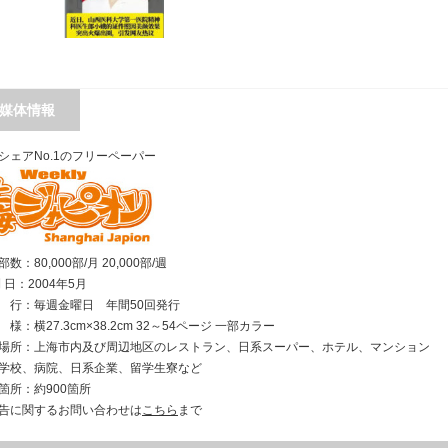
媒体情報
シェアNo.1のフリーペーパー
数：80,000部/月 20,000部/週
刊 日：2004年5月
行：毎週金曜日 年間50回発行
様：横27.3cm×38.2cm 32～54ページ 一部カラー
場所：上海市内及び周辺地区のレストラン、日系スーパー、ホテル、マンション
学校、病院、日系企業、留学生寮など
箇所：約900箇所
告に関するお問い合わせは
こちら
まで