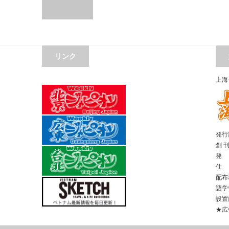
リンク
上海
発行部
創 
発 
仕 
配布
語学
設置
★広