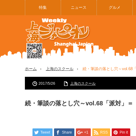
特集
ニュース
グルメ
ホーム
上海のスクール
続・筆談の落とし穴～vol.6
2017/5/26
上海のスクール
続・筆談の落とし穴～vol.68「派対」
Tweet
Share
+1
RSS
Pin it