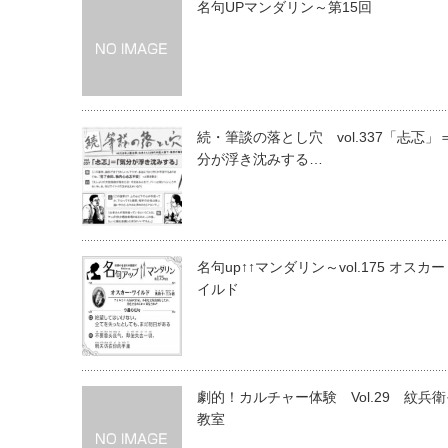
名句UPマンダリン～第15回
続・筆談の落とし穴 vol.337「忐忑」
分が浮き沈みする…
名句up↑↑マンダリン～vol.175 オスカ
イルド
劇的！カルチャー体験 Vol.29 紋兵
教室