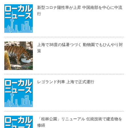
新型コロナ陽性率が上昇 中国南部を中心に中流
行
上海で38度の猛暑つづく 動物園でもひんやり対
策
レゴランド列車 上海で正式運行
「桂林公園」リニューアル 伝統技術で建造物を
修繕