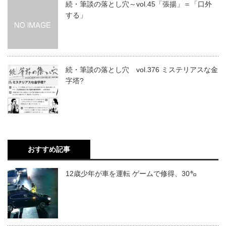
続・筆談の落とし穴～vol.45「張揚」＝「口外
する」
続・筆談の落とし穴 vol.376 ミステリアスな金
字塔?
おすすめ記事
12歳少年が車を運転 ゲームで修得、30㌔