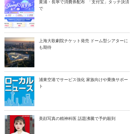
黄浦・長寧で消費券配布 「支付宝」タッチ決済
で
上海大歌劇院チケット発売 ドーム型シアターに
も期待
浦東空港でサービス強化 家族向けや乗換サポー
ト
美顔写真の精神科医 話題沸騰で予約殺到