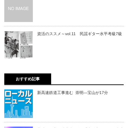
資活のススメ～vol.11 民謡ギター水平考級7級
おすすめ記事
新高速鉄道工事進む 崇明―宝山が17分