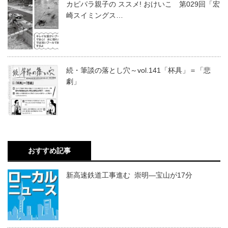
カピパラ親子の ススメ! おけいこ 第029回「宏
崎スイミングス…
続・筆談の落とし穴～vol.141「杯具」＝「悲
劇」
おすすめ記事
新高速鉄道工事進む 崇明―宝山が17分