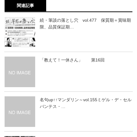
関連記事
続・筆談の落とし穴 vol.477 保質期＝賞味期
限、品質保証期…
「教えて！一休さん」 第16回
名句up↑↑マンダリン～vol.155ミゲル・デ・セル
バンテス・…