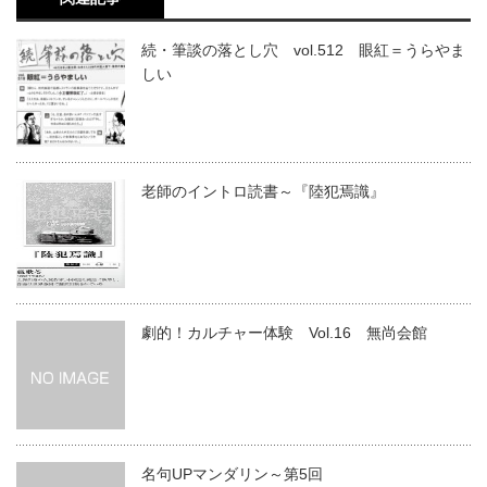
続・筆談の落とし穴 vol.512 眼紅＝うらやま
しい
老師のイントロ読書～『陸犯焉識』
劇的！カルチャー体験 Vol.16 無尚会館
名句UPマンダリン～第5回