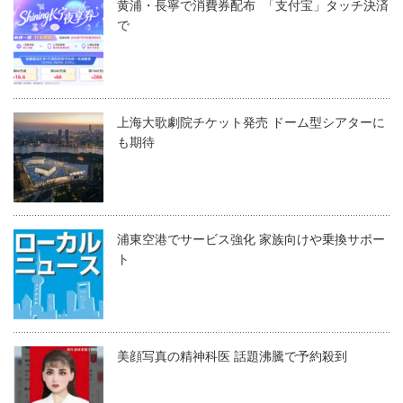
黄浦・長寧で消費券配布 「支付宝」タッチ決済
で
上海大歌劇院チケット発売 ドーム型シアターに
も期待
浦東空港でサービス強化 家族向けや乗換サポー
ト
美顔写真の精神科医 話題沸騰で予約殺到