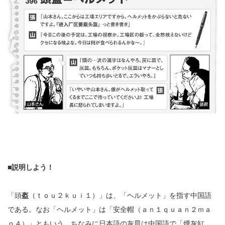
■説明しよう！
「頭
盔
（ｔｏｕ２ｋｕｉ１）」は、「ヘルメット」を指す中国語
である。なお「ヘルメット」は「安全帽（ａｎ１ｑｕａｎ２ｍａ
ｏ４）」ともいう。ちなみに日本語の灰皿は中国語で「煙灰缸