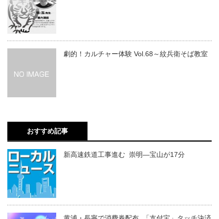
劇的！カルチャー体験 Vol.68～紋兵衛そば教室
おすすめ記事
新高速鉄道工事進む 崇明―宝山が17分
黄浦・長寧で消費券配布 「支付宝」タッチ決済