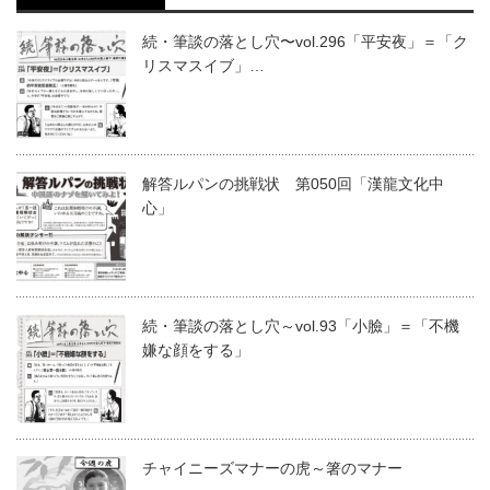
続・筆談の落とし穴〜vol.296「平安夜」＝「ク
リスマスイブ」…
解答ルパンの挑戦状 第050回「漢龍文化中
心」
続・筆談の落とし穴～vol.93「小臉」＝「不機
嫌な顔をする」
チャイニーズマナーの虎～箸のマナー