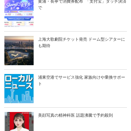
黄浦・長寧で消費券配布 「支付宝」タッチ決済
で
上海大歌劇院チケット発売 ドーム型シアターに
も期待
浦東空港でサービス強化 家族向けや乗換サポー
ト
美顔写真の精神科医 話題沸騰で予約殺到