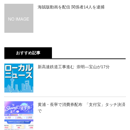
海賊版動画を配信 関係者14人を逮捕
おすすめ記事
新高速鉄道工事進む 崇明―宝山が17分
黄浦・長寧で消費券配布 「支付宝」タッチ決済
で