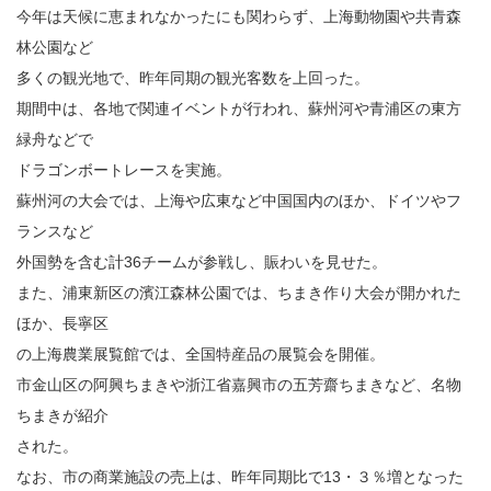
今年は天候に恵まれなかったにも関わらず、上海動物園や共青森
林公園など
多くの観光地で、昨年同期の観光客数を上回った。
期間中は、各地で関連イベントが行われ、蘇州河や青浦区の東方
緑舟などで
ドラゴンボートレースを実施。
蘇州河の大会では、上海や広東など中国国内のほか、ドイツやフ
ランスなど
外国勢を含む計36チームが参戦し、賑わいを見せた。
また、浦東新区の濱江森林公園では、ちまき作り大会が開かれた
ほか、長寧区
の上海農業展覧館では、全国特産品の展覧会を開催。
市金山区の阿興ちまきや浙江省嘉興市の五芳齋ちまきなど、名物
ちまきが紹介
された。
なお、市の商業施設の売上は、昨年同期比で13・３％増となった