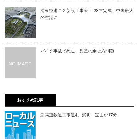
浦東空港Ｔ３新設工事着工 28年完成、中国最大
の空港に
バイク事故で死亡 児童の乗せ方問題
おすすめ記事
新高速鉄道工事進む 崇明―宝山が17分