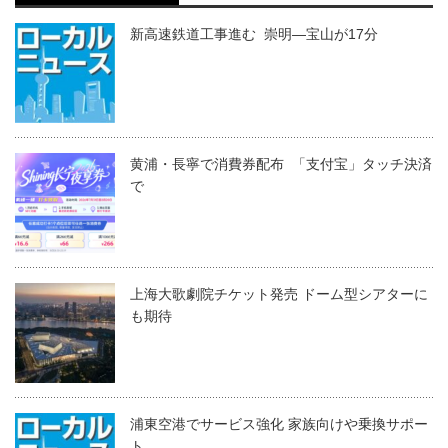
新高速鉄道工事進む 崇明―宝山が17分
黄浦・長寧で消費券配布 「支付宝」タッチ決済
で
上海大歌劇院チケット発売 ドーム型シアターに
も期待
浦東空港でサービス強化 家族向けや乗換サポー
ト