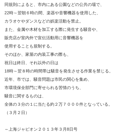
同規則によると、市内にある公園などの公共の場で、
22時～翌朝６時の間、楽器や音響機器を使用した、
カラオケやダンスなどの娯楽活動を禁止。
また、金属や木材を加工する際に発生する騒音や、
販売店が室内外で宣伝活動用に音響機器を
使用することも規制する。
そのほか、家屋の内装工事の際も、
祝日は終日、それ以外の日は
18時～翌８時の時間帯は騒音を発生させる作業を禁じる。
近年、市では、騒音問題は市民の関心を集め、
市環境保全部門に寄せられる苦情のうち、
騒音に関するものは、
全体の３分の１に当たる約２万７０００件となっている。
（３月２日）
～上海ジャピオン２０１３年３月8日号