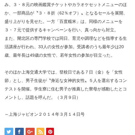
み、３・８元の映画鑑賞チケットやカラオケセットメニューのほ
か、一部商品が〝３・８折（62％オフ）〟となるセールを展開、
盛り上がりを見せた。一方「百度糯米」は、同様のメニューを
３・７元で提供するキャンペーンを行い、真っ向から対立。
また、閘北区の専門学校では同日、育児や調理などを指導する生
活講座が行われ、33人の女性が参加。受講者のうち最年少は20
歳、最年長は49歳の女性で、若年女性の参加が目立った。
そのほか上海交通大学では、登校日である７日（金）を「女性
節」とし、男子生徒が〝身近な女神的女性〟５人を選出するコン
テストを開催。学生寮に住む男子が推薦した寮母が感動したとコ
メントし、話題を呼んだ。（３月９日）
～上海ジャピオン２０１４年３月１４日号