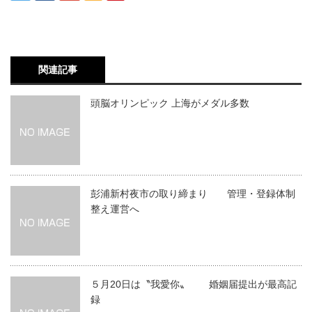
関連記事
頭脳オリンピック 上海がメダル多数
彭浦新村夜市の取り締まり 管理・登録体制
整え運営へ
５月20日は〝我愛你〟 婚姻届提出が最高記
録