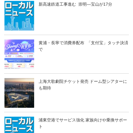
新高速鉄道工事進む 崇明―宝山が17分
黄浦・長寧で消費券配布 「支付宝」タッチ決済
で
上海大歌劇院チケット発売 ドーム型シアターに
も期待
浦東空港でサービス強化 家族向けや乗換サポー
ト