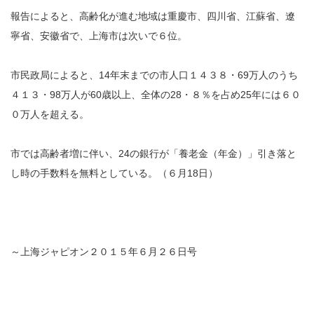
報告によると、高齢化が進む地域は重慶市、四川省、江蘇省、遼
寧省、安徽省で、上海市は次いで６位。
市民政局によると、14年末までの市人口１４３８・69万人のうち
４１３・98万人が60歳以上、全体の28・８％を占め25年には６０
０万人を超える。
市では高齢者増に伴い、24の銀行が「養老金（年金）」引き落と
し時の手数料を無料としている。（６月18日）
～上海ジャピオン２０１５年６月２６日号