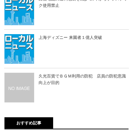
ク使用禁止
上海ディズニー 来園者１億人突破
久光百貨でＢＧＭ利用の防犯 店員の防犯意識
向上が目的
おすすめ記事