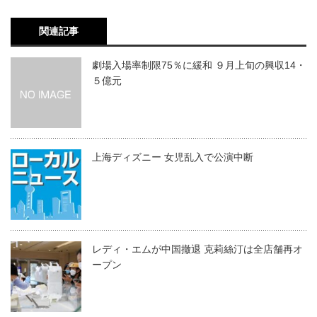
関連記事
劇場入場率制限75％に緩和 ９月上旬の興収14・
５億元
上海ディズニー 女児乱入で公演中断
レディ・エムが中国撤退 克莉絲汀は全店舗再オ
ープン