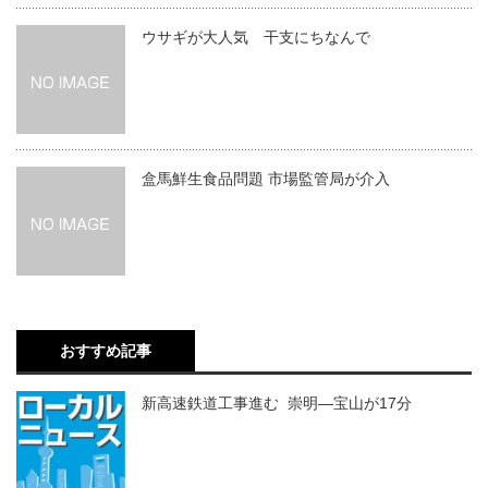
ウサギが大人気 干支にちなんで
盒馬鮮生食品問題 市場監管局が介入
おすすめ記事
新高速鉄道工事進む 崇明―宝山が17分