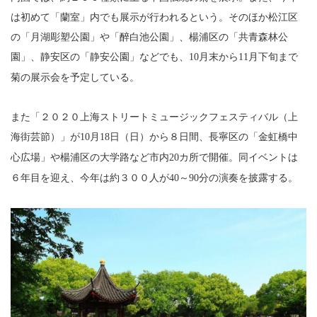
は初めて「蘭室」内でも展示が行われるという。そのほか松江区
の「月湖彫塑公園」や「醉白池公園」、楊浦区の「共青森林公
園」、静安区の「静安公園」などでも、
月末から
月下旬まで
10
11
菊の展示会を予定している。
また「２０２０上海ストリートミュージックフェスティバル（上
海街芸節）」が
月
日（日）から８日間、長寧区の「金虹橋中
10
18
心広場」や楊浦区の大学路など市内
カ所で開催。同イベントは
20
６年目を迎え、今年は約３００人が
～
分の演奏を披露する。
40
90