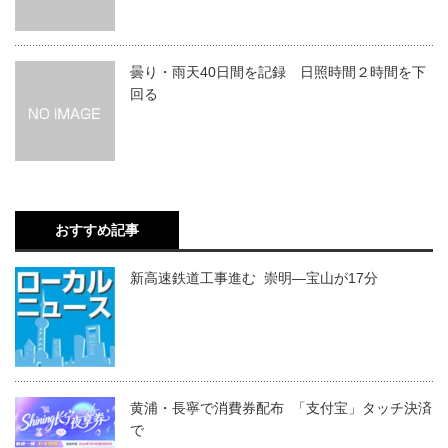
曇り・雨天40日間を記録 日照時間２時間を下
回る
おすすめ記事
新高速鉄道工事進む 崇明―宝山が17分
黄浦・長寧で消費券配布 「支付宝」タッチ決済
で