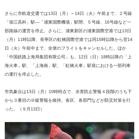
さらに市軌道交通では13日（月）～14日（火）午前まで、２号線
「張江高科」駅―「浦東国際機場」駅間、５号線、16号線など一
部路線の運営を停止。さらに、浦東新区の浦東国際空港では13日
（月）11時以降、長寧区の虹橋国際空港では同15時以降から翌14
日（火）午前中まで、全便のフライトをキャンセルした。ほか
「中国鉄路上海局集団有限公司」も、12日（日）18時以降の「上
海火車」駅、「上海南」駅、「虹橋火車」駅発における一部列車
の運行を停止した。
市気象台は13日（月）10時時点で、水害防止警報４段階のうち下
から３番目のⅢ級警報を維持。各区、各部門などが防災対策を行
った。（９月13日）