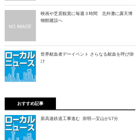
映画や芝居観賞に毎週３時間 北外灘に露天博
物館建設へ
世界献血者デーイベント さらなる献血を呼び掛
け
おすすめ記事
新高速鉄道工事進む 崇明―宝山が17分