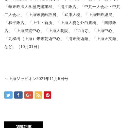
「華東政法大学歷史建築群」「浦江飯店」「中共一大会址・中共
二大会址」「上海宋慶齢故居」「武康大楼」「上海郵政総局」
「和平飯店」「上生・新所」「上海大廈と外白渡橋」「国際飯
店」「上海展覽中心」「上海大劇院」「宝山寺」「上海中心」
「九棵樹（上海）未来芸術中心」「浦東美術館」「上海天文館」
など。（10月31日）
～上海ジャピオン2021年11月5日号
関連記事