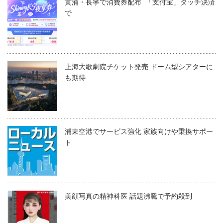
黄浦・長寧で消費券配布 「支付宝」タッチ決済
で
上海大歌劇院チケット発売 ドーム型シアターに
も期待
浦東空港でサービス強化 家族向けや乗換サポー
ト
美顔写真の精神科医 話題沸騰で予約殺到