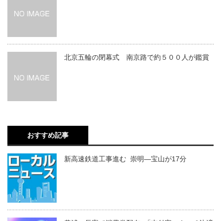
北京五輪の閉幕式 南京路で約５００人が鑑賞
おすすめ記事
新高速鉄道工事進む 崇明―宝山が17分