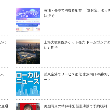
黄浦・長寧で消費券配布 「支付宝」タッ
決済で
額が５
上海大歌劇院チケット発売 ドーム型シア
にも期待
国人
浦東空港でサービス強化 家族向けや乗換
ート
の直通
美顔写真の精神科医 話題沸騰で予約殺到