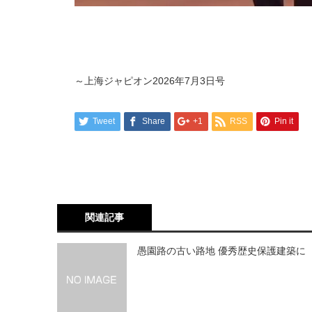
～上海ジャピオン
2026
年
7
月
3
日号
Tweet
Share
+1
RSS
Pin it
関連記事
愚園路の古い路地 優秀歴史保護建築に