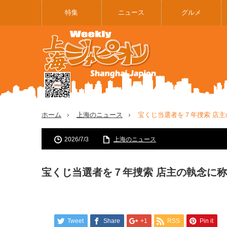
特集
ニュース
グルメ
ホーム
上海のニュース
宝くじ当選者を７年捜索 店
2026/7/3
上海のニュース
宝くじ当選者を７年捜索 店主の執念に
Tweet
Share
+1
RSS
Pin it