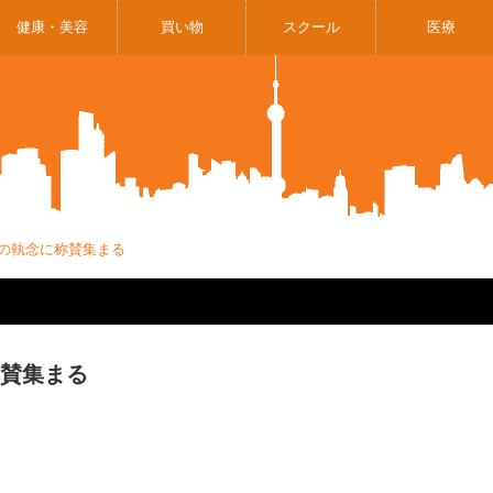
健康・美容
買い物
スクール
医療
主の執念に称賛集まる
称賛集まる