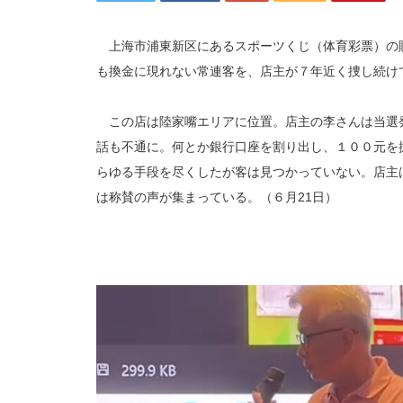
上海市浦東新区にあるスポーツくじ（体育彩票）の
も換金に現れない常連客を、店主が７年近く捜し続け
この店は陸家嘴エリアに位置。店主の李さんは当選
話も不通に。何とか銀行口座を割り出し、１００元を
らゆる手段を尽くしたが客は見つかっていない。店主
は称賛の声が集まっている。（６月21日）