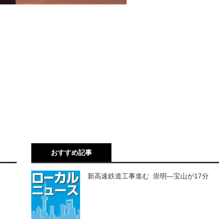
おすすめ記事
新高速鉄道工事進む 崇明―宝山が17分