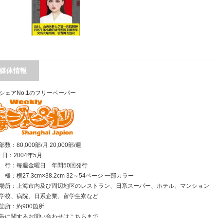
媒体情報
シェアNo.1のフリーペーパー
数：80,000部/月 20,000部/週
刊 日：2004年5月
行：毎週金曜日 年間50回発行
様：横27.3cm×38.2cm 32～54ページ 一部カラー
場所：上海市内及び周辺地区のレストラン、日系スーパー、ホテル、マンション
学校、病院、日系企業、留学生寮など
箇所：約900箇所
告に関するお問い合わせは
こちら
まで