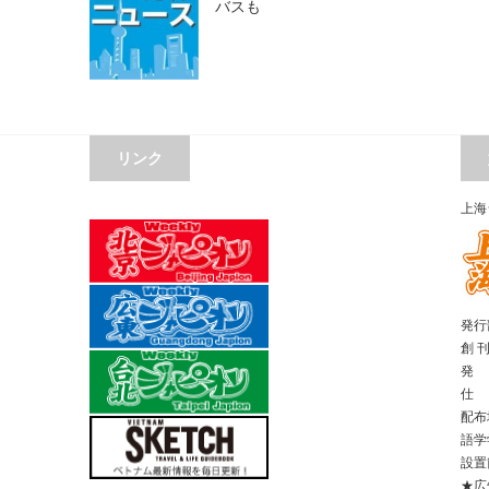
バスも
リンク
上海
発行部
創 
発 
仕 
配布
語学
設置
★広