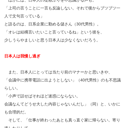
ほかには、日本人の従順ぶりを不思議がる声も。
「上司の言うことに一言も反論しない。それで後からブツブツ一
人で文句言っている」
と語るのは、日系企業に勤める儲さん（30代男性）。
「オレは結構言いたいこと言っているね」という彼を、
少しうらやましいと思う日本人は少なくないだろう。
日本人は我慢し過ぎ
また、日本人にとっては当たり前のマナーかと思いきや、
「会議中に携帯電話に出ようとしない」（40代男性）のも不思議
らしい。
「小声で話せばそれほど迷惑にならない。
会議なんてどうせ大した内容じゃないんだし」（同）と、いかに
も合理的だ。
そして、「仕事が終わったあとも真っ直ぐ家に帰らない。寄り