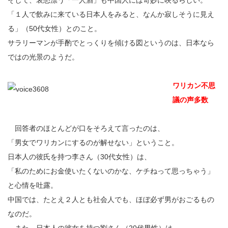
そして、哀愁漂う「一人酒」も中国人には奇妙に映るらしい。
「１人で飲みに来ている日本人をみると、なんか寂しそうに見え
る」（50代女性）とのこと。
サラリーマンが手酌でとっくりを傾ける図というのは、日本なら
ではの光景のようだ。
ワリカン不思
議の声多数
回答者のほとんどが口をそろえて言ったのは、
「男女でワリカンにするのが解せない」ということ。
日本人の彼氏を持つ李さん（30代女性）は、
「私のためにお金使いたくないのかな、ケチねって思っちゃう」
と心情を吐露。
中国では、たとえ２人とも社会人でも、ほぼ必ず男がおごるもの
なのだ。