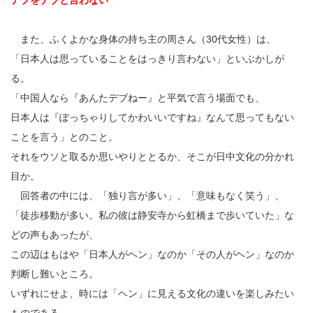
デブをデブと言わない
また、ふくよかな身体の持ち主の周さん（30代女性）は、
「日本人は思っていることをはっきり言わない」といぶかしが
る。
「中国人なら『あんたデブねー』と平気で言う場面でも、
日本人は『ぽっちゃりしてかわいいですね』なんて思ってもない
ことを言う」とのこと。
それをウソと取るか思いやりととるか、そこが日中文化の分かれ
目か。
回答者の中には、「独り言が多い」、「意味もなく笑う」、
「徒歩移動が多い。私の彼は静安寺から虹橋まで歩いていた」な
どの声もあったが、
この辺はもはや「日本人がヘン」なのか「その人がヘン」なのか
判断し難いところ。
いずれにせよ、時には「ヘン」に見える文化の違いを楽しみたい