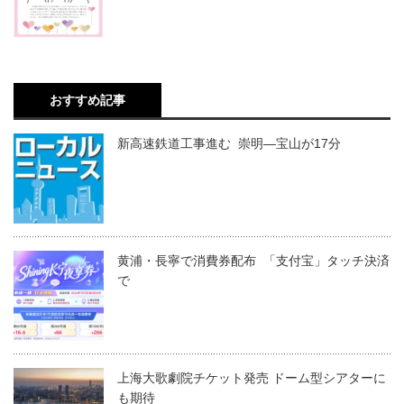
おすすめ記事
新高速鉄道工事進む 崇明―宝山が17分
黄浦・長寧で消費券配布 「支付宝」タッチ決済
で
上海大歌劇院チケット発売 ドーム型シアターに
も期待