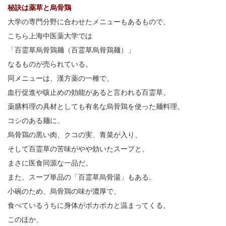
秘訣は薬草と烏骨鶏
大学の専門分野に合わせたメニューもあるもので、
こちら上海中医薬大学では
「百霊草烏骨鶏麺（百霊草烏骨鶏麺）」
なるものが売られている。
同メニューは、漢方薬の一種で、
血行促進や咳止めの効能があると言われる百霊草、
薬膳料理の具材としても有名な烏骨鶏を使った麺料理。
コシのある麺に、
烏骨鶏の黒い肉、クコの実、青菜が入り、
そして百霊草の苦味がやや効いたスープと、
まさに医食同源な一品だ。
また、スープ単品の「百霊草烏骨湯」もある。
小碗のため、烏骨鶏の味が濃厚で、
食べているうちに身体がポカポカと温まってくる。
このほか、