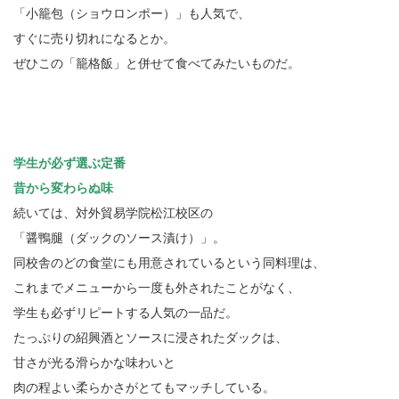
「小籠包（ショウロンポー）」も人気で、
すぐに売り切れになるとか。
ぜひこの「籠格飯」と併せて食べてみたいものだ。
学生が必ず選ぶ定番
昔から変わらぬ味
続いては、対外貿易学院松江校区の
「醤鴨腿（ダックのソース漬け）」。
同校舎のどの食堂にも用意されているという同料理は、
これまでメニューから一度も外されたことがなく、
学生も必ずリピートする人気の一品だ。
たっぷりの紹興酒とソースに浸されたダックは、
甘さが光る滑らかな味わいと
肉の程よい柔らかさがとてもマッチしている。