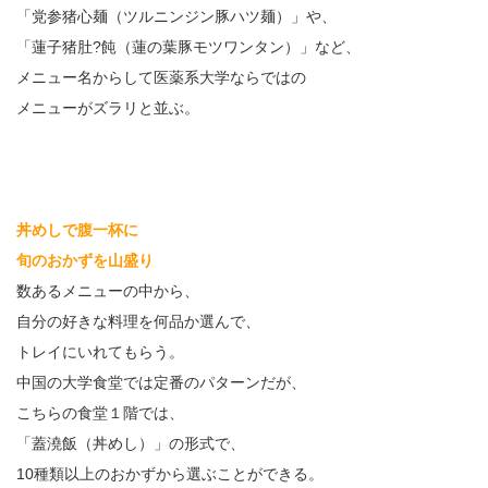
「党参猪心麺（ツルニンジン豚ハツ麺）」や、
「蓮子猪肚?飩（蓮の葉豚モツワンタン）」など、
メニュー名からして医薬系大学ならではの
メニューがズラリと並ぶ。
丼めしで腹一杯に
旬のおかずを山盛り
数あるメニューの中から、
自分の好きな料理を何品か選んで、
トレイにいれてもらう。
中国の大学食堂では定番のパターンだが、
こちらの食堂１階では、
「蓋澆飯（丼めし）」の形式で、
10種類以上のおかずから選ぶことができる。