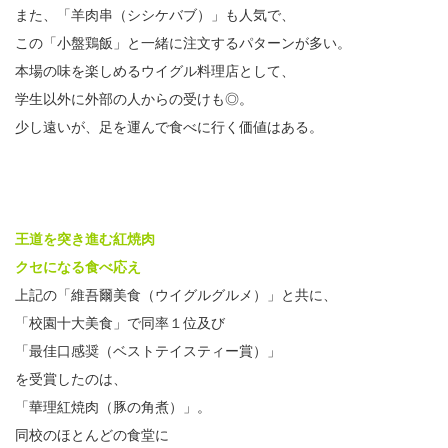
また、「羊肉串（シシケバブ）」も人気で、
この「小盤鶏飯」と一緒に注文するパターンが多い。
本場の味を楽しめるウイグル料理店として、
学生以外に外部の人からの受けも◎。
少し遠いが、足を運んで食べに行く価値はある。
王道を突き進む紅焼肉
クセになる食べ応え
上記の「維吾爾美食（ウイグルグルメ）」と共に、
「校園十大美食」で同率１位及び
「最佳口感奨（ベストテイスティー賞）」
を受賞したのは、
「華理紅焼肉（豚の角煮）」。
同校のほとんどの食堂に