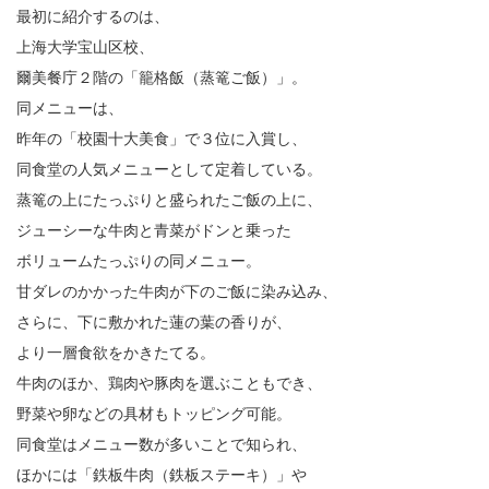
最初に紹介するのは、
上海大学宝山区校、
爾美餐庁２階の「籠格飯（蒸篭ご飯）」。
同メニューは、
昨年の「校園十大美食」で３位に入賞し、
同食堂の人気メニューとして定着している。
蒸篭の上にたっぷりと盛られたご飯の上に、
ジューシーな牛肉と青菜がドンと乗った
ボリュームたっぷりの同メニュー。
甘ダレのかかった牛肉が下のご飯に染み込み、
さらに、下に敷かれた蓮の葉の香りが、
より一層食欲をかきたてる。
牛肉のほか、鶏肉や豚肉を選ぶこともでき、
野菜や卵などの具材もトッピング可能。
同食堂はメニュー数が多いことで知られ、
ほかには「鉄板牛肉（鉄板ステーキ）」や