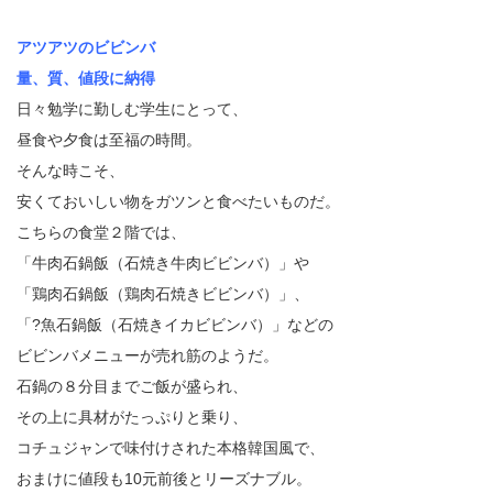
アツアツのビビンバ
量、質、値段に納得
日々勉学に勤しむ学生にとって、
昼食や夕食は至福の時間。
そんな時こそ、
安くておいしい物をガツンと食べたいものだ。
こちらの食堂２階では、
「牛肉石鍋飯（石焼き牛肉ビビンバ）」や
「鶏肉石鍋飯（鶏肉石焼きビビンバ）」、
「?魚石鍋飯（石焼きイカビビンバ）」などの
ビビンバメニューが売れ筋のようだ。
石鍋の８分目までご飯が盛られ、
その上に具材がたっぷりと乗り、
コチュジャンで味付けされた本格韓国風で、
おまけに値段も10元前後とリーズナブル。