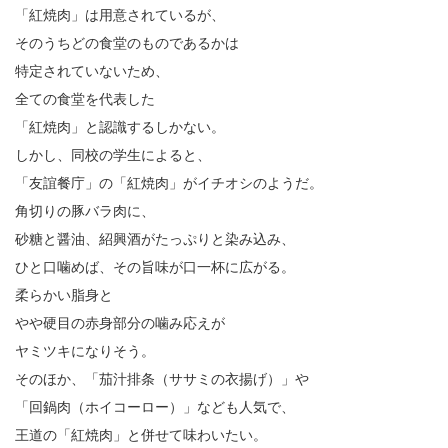
「紅焼肉」は用意されているが、
そのうちどの食堂のものであるかは
特定されていないため、
全ての食堂を代表した
「紅焼肉」と認識するしかない。
しかし、同校の学生によると、
「友誼餐庁」の「紅焼肉」がイチオシのようだ。
角切りの豚バラ肉に、
砂糖と醤油、紹興酒がたっぷりと染み込み、
ひと口噛めば、その旨味が口一杯に広がる。
柔らかい脂身と
やや硬目の赤身部分の噛み応えが
ヤミツキになりそう。
そのほか、「茄汁排条（ササミの衣揚げ）」や
「回鍋肉（ホイコーロー）」なども人気で、
王道の「紅焼肉」と併せて味わいたい。