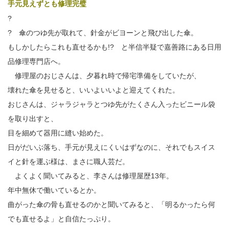
手元見えずとも修理完璧
?
?
傘のつゆ先が取れて、針金がビヨーンと飛び出した傘。
もしかしたらこれも直せるかも!? と半信半疑で嘉善路にある日用
品修理専門店へ。
修理屋のおじさんは、夕暮れ時で帰宅準備をしていたが、
壊れた傘を見せると、いいよいいよと迎えてくれた。
おじさんは、ジャラジャラとつゆ先がたくさん入ったビニール袋
を取り出すと、
目を細めて器用に縫い始めた。
日がだいぶ落ち、手元が見えにくいはずなのに、それでもスイス
イと針を運ぶ様は、まさに職人芸だ。
よくよく聞いてみると、李さんは修理屋歴13年。
年中無休で働いているとか。
曲がった傘の骨も直せるのかと聞いてみると、「明るかったら何
でも直せるよ」と自信たっぷり。