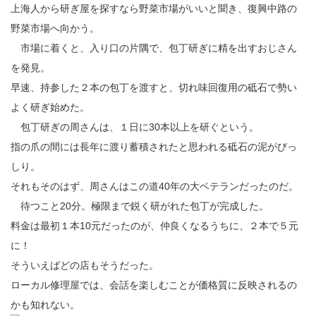
上海人から研ぎ屋を探すなら野菜市場がいいと聞き、復興中路の
野菜市場へ向かう。
市場に着くと、入り口の片隅で、包丁研ぎに精を出すおじさん
を発見。
早速、持参した２本の包丁を渡すと、切れ味回復用の砥石で勢い
よく研ぎ始めた。
包丁研ぎの周さんは、１日に30本以上を研ぐという。
指の爪の間には長年に渡り蓄積されたと思われる砥石の泥がびっ
しり。
それもそのはず、周さんはこの道40年の大ベテランだったのだ。
待つこと20分。極限まで鋭く研がれた包丁が完成した。
料金は最初１本10元だったのが、仲良くなるうちに、２本で５元
に！
そういえばどの店もそうだった。
ローカル修理屋では、会話を楽しむことが価格質に反映されるの
かも知れない。