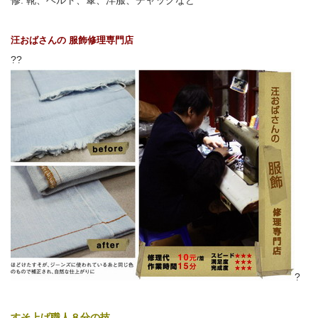
修: 靴、ベルト、傘、洋服、チャックなど
汪おばさんの
服飾修理専門店
??
?
すそ上げ職人８分の技