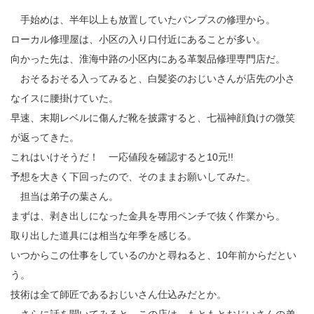
手始めは、半年以上も放置していたパンプスの修理から。
ローカル修理屋は、小区の入り口付近にあることが多い。
向かった先は、淮海中路の小区内にある革製品修理専門店だ。
おそるおそる入ってみると、白髪姿のおじいさんが店先の小さ
なイスに腰掛けていた。
早速、末期レベルに傷んだ靴を披露すると、七福神顔負けの微笑
が返ってきた。
これはいけそうだ！ 一応値段を確認すると10元!!
予想を大きく下回ったので、そのままお願いしてみた。
担当は弟子の葉さん。
まずは、剥き出しになった金具を専用ペンチで抜く作業から。
取り出した道具には相当な年季を感じる。
いつからこの仕事をしているのかと尋ねると、10年前からだとい
う。
技術は全て師匠であるおじいさん仕込みだとか。