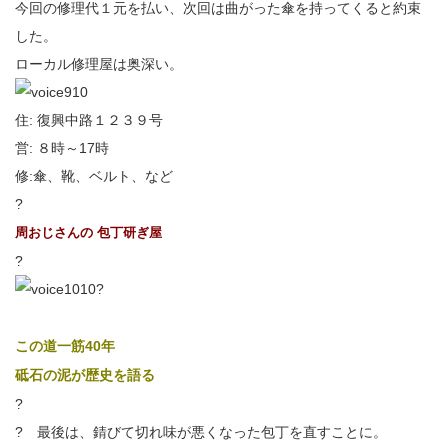
今回の修理代１元を払い、次回は曲がった傘を持ってくると約束
した。
ローカル修理屋は奥深い。
住: 復興中路１２３９号
営: ８時～17時
修:傘、靴、ベルト、など
?
周おじさんの 包丁研ぎ屋
?
?
この道一筋40年
砥石の泥が歴史を語る
?
?
最後は、錆びて切れ味が悪くなった包丁を直すことに。