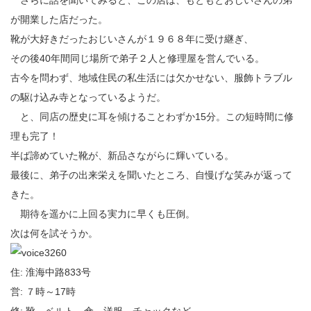
さらに話を聞いてみると、この店は、もともとおじいさんの弟
が開業した店だった。
靴が大好きだったおじいさんが１９６８年に受け継ぎ、
その後40年間同じ場所で弟子２人と修理屋を営んでいる。
古今を問わず、地域住民の私生活には欠かせない、服飾トラブル
の駆け込み寺となっているようだ。
と、同店の歴史に耳を傾けることわずか15分。この短時間に修
理も完了！
半ば諦めていた靴が、新品さながらに輝いている。
最後に、弟子の出来栄えを聞いたところ、自慢げな笑みが返って
きた。
期待を遥かに上回る実力に早くも圧倒。
次は何を試そうか。
住: 淮海中路833号
営: ７時～17時