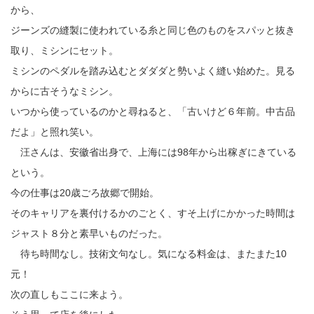
から、
ジーンズの縫製に使われている糸と同じ色のものをスパッと抜き
取り、ミシンにセット。
ミシンのペダルを踏み込むとダダダと勢いよく縫い始めた。見る
からに古そうなミシン。
いつから使っているのかと尋ねると、「古いけど６年前。中古品
だよ」と照れ笑い。
汪さんは、安徽省出身で、上海には98年から出稼ぎにきている
という。
今の仕事は20歳ごろ故郷で開始。
そのキャリアを裏付けるかのごとく、すそ上げにかかった時間は
ジャスト８分と素早いものだった。
待ち時間なし。技術文句なし。気になる料金は、またまた10
元！
次の直しもここに来よう。