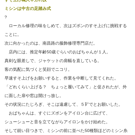
ミシンは中古の足踏み式
?
ローカル修理の味をしめて、次はズボンのすそ上げに挑戦する
ことに。
次に向かったのは、南昌路の服飾修理専門店だ。
店内には、推定年齢50歳ぐらいのおばちゃんが１人。
真剣な眼差しで、ジャケットの肩幅を直している。
客の気配に気づくと笑顔でニコリ。
早速すそ上げをお願いすると、作業を中断して見てくれた。
「どれくらい上げる？ ちょっと履いてみて」と促されたが、外
に面した扉や窓は開けっ放し。
その状況にたじろぎ、そこは遠慮して、５㌢でとお願いした。
おばちゃんは、すぐにズボンをアイロン台に広げて、
シューシューと音を立てながらアイロンをかけ始めた。
そして鋭い目つきで、ミシンの前に並べた50種類ほどのミシン糸