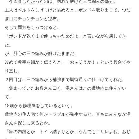
今回直したかったのは、切れて解けた三つ編みの部分。
主人はベルトをしげしげと眺めると、ボンドを取り出して、つな
ぎ目にチョンチョンと塗布。
そして両方をくっつけると、
「ボンドが乾くまで使っちゃだめだよ」と言いながら戻してき
た。
が、肝心の三つ編みが解けたままだ。
改めて希望を細かく伝えると、「お～そうか！」という具合でや
り直し。
２回目は、三つ編みから補強まで期待通りに仕上げてくれた。
集まっていたお客さん曰く、湯さんはこの敷地内に住んでい
て、
18歳から修理屋をしているという。
敷地内の住人宅で何かトラブルが発生すると、直ちにみんなが湯
さんを探しに来るとか。
「家の内鍵とか、トイレ詰まりとか、なんでもゴザレよね、おじ