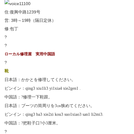
住:復興中路1239号
営: 3時～19時（隔日定休）
修:包丁
?
?
ローカル修理屋 実用中国語
?
靴
日本語：かかとを修理してください。
ピンイン：qing3 xiu1li3 yi1xia4 xie2gen1 .
中国語：?修理一下鞋跟。
日本語：ブーツの筒周りを3㎝狭めてください。
ピンイン：qing3 ba3 xie2zi kou3 suo1xiao3 san1 li2mi3.
中国語：?把鞋子口?小3厘米。
?