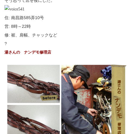
そう思って店を後にした。
住: 南昌路585弄10号
営: 8時～22時
修: 裾、肩幅、チャックなど
?
湯さんの
ナンデモ修理店