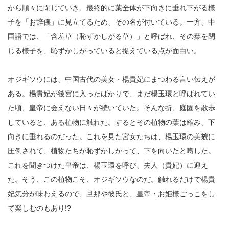
から順々に閉じていき、最終的に葉全体が下向きに垂れ下がる様
子を「お辞儀」に見立てるため、その名が付いている。一方、中
国語では、「含羞草（恥ずかしがる草）」と呼ばれ、その葉を閉
じる様子を、恥ずかしがっていると捉えている点が面白い。
オジギソウには、中国古代の美女・楊貴妃にまつわる言い伝えが
ある。楊貴妃が後宮に入ったばかりで、まだ楊玉環と呼ばれてい
た頃、皇帝に会えない日々が続いていた。そんな折、庭園を散歩
していると、ある植物に触れた。するとその植物の葉は縮み、下
向きに垂れるのだった。これを見た宮女たちは、楊玉環の美貌に
圧倒されて、植物たちが恥ずかしがって、下を向いたと噂した。
これを聞きつけた皇帝は、楊玉環を呼び、夫人（貴妃）に迎え
た。そう、この植物こそ、オジギソウなのだ。触れるだけで楊貴
妃気分が味わえるので、旦那や彼氏と、皇帝・お姫様ごっこをし
て楽しむのもあり!?