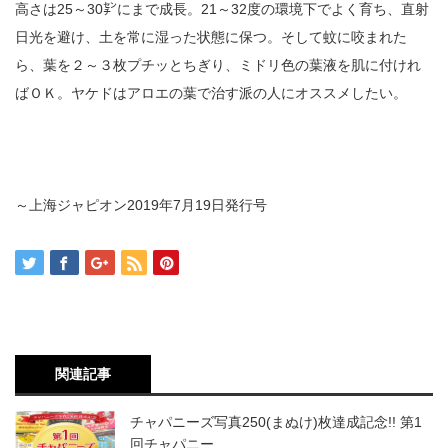
高さは25～30㌢にまで成長。21～32度の環境下でよく育ち、直射
日光を避け、土を常に湿った状態に保つ。そして蚊に咬まれた
ら、葉を２～３枚プチッとちぎり、ミドリ色の葉液を肌に付けれ
ばＯＫ。ヤケドはアロエの葉で治す派の人にオススメしたい。
～上海ジャピオン2019年7月19日発行号
関連記事
チャパニーズ写真250(まぬけ)枚達成記念!! 第1
回チャパニー…