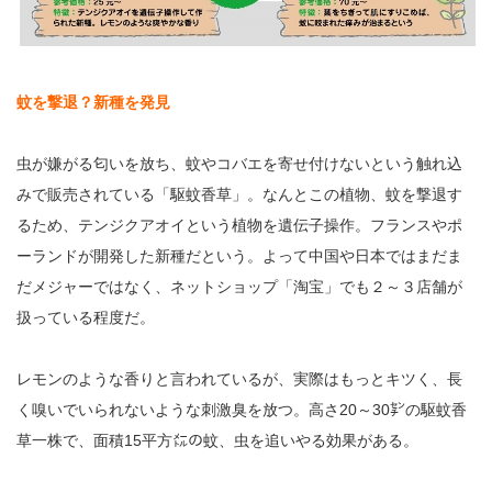
蚊を撃退？新種を発見
虫が嫌がる匂いを放ち、蚊やコバエを寄せ付けないという触れ込
みで販売されている「駆蚊香草」。なんとこの植物、蚊を撃退す
るため、テンジクアオイという植物を遺伝子操作。フランスやポ
ーランドが開発した新種だという。よって中国や日本ではまだま
だメジャーではなく、ネットショップ「淘宝」でも２～３店舗が
扱っている程度だ。
レモンのような香りと言われているが、実際はもっとキツく、長
く嗅いでいられないような刺激臭を放つ。高さ20～30㌢の駆蚊香
草一株で、面積15平方㍍の蚊、虫を追いやる効果がある。