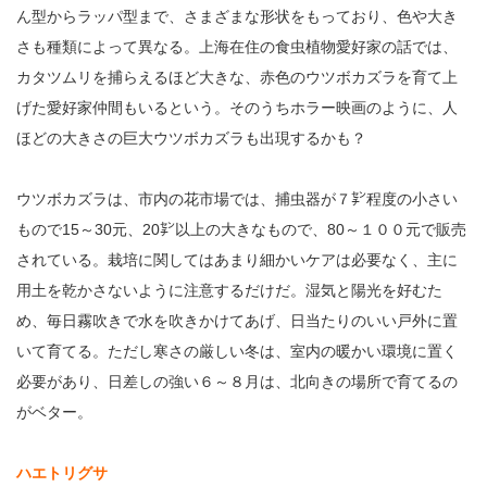
ん型からラッパ型まで、さまざまな形状をもっており、色や大き
さも種類によって異なる。上海在住の食虫植物愛好家の話では、
カタツムリを捕らえるほど大きな、赤色のウツボカズラを育て上
げた愛好家仲間もいるという。そのうちホラー映画のように、人
ほどの大きさの巨大ウツボカズラも出現するかも？
ウツボカズラは、市内の花市場では、捕虫器が７㌢程度の小さい
もので15～30元、20㌢以上の大きなもので、80～１００元で販売
されている。栽培に関してはあまり細かいケアは必要なく、主に
用土を乾かさないように注意するだけだ。湿気と陽光を好むた
め、毎日霧吹きで水を吹きかけてあげ、日当たりのいい戸外に置
いて育てる。ただし寒さの厳しい冬は、室内の暖かい環境に置く
必要があり、日差しの強い６～８月は、北向きの場所で育てるの
がベター。
ハエトリグサ