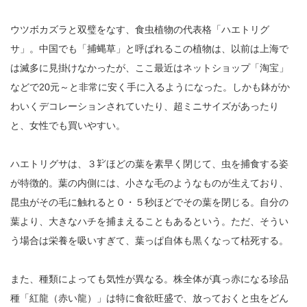
ウツボカズラと双璧をなす、食虫植物の代表格「ハエトリグ
サ」。中国でも「捕蝿草」と呼ばれるこの植物は、以前は上海で
は滅多に見掛けなかったが、ここ最近はネットショップ「淘宝」
などで20元～と非常に安く手に入るようになった。しかも鉢がか
わいくデコレーションされていたり、超ミニサイズがあったり
と、女性でも買いやすい。
ハエトリグサは、３㌢ほどの葉を素早く閉じて、虫を捕食する姿
が特徴的。葉の内側には、小さな毛のようなものが生えており、
昆虫がその毛に触れると０・５秒ほどでその葉を閉じる。自分の
葉より、大きなハチを捕まえることもあるという。ただ、そうい
う場合は栄養を吸いすぎて、葉っぱ自体も黒くなって枯死する。
また、種類によっても気性が異なる。株全体が真っ赤になる珍品
種「紅龍（赤い龍）」は特に食欲旺盛で、放っておくと虫をどん