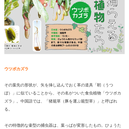
ウツボカズラ
その葉先の形状が、矢を挿し込んでおく革の道具「靭（うつ
ぼ）」に似ていることから、その名がついた食虫植物「ウツボカ
ズラ」。中国語では、「猪籠草（豚を運ぶ籠型草）」と呼ばれ
る。
その特徴的な壷型の捕虫器は、葉っぱが変形したもの。ひょうた