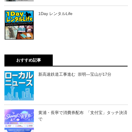
1Day レンタルLife
おすすめ記事
新高速鉄道工事進む 崇明―宝山が17分
黄浦・長寧で消費券配布 「支付宝」タッチ決済
で