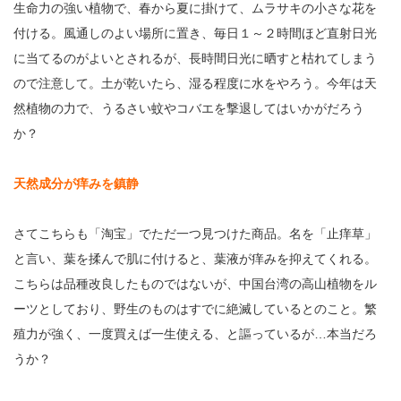
生命力の強い植物で、春から夏に掛けて、ムラサキの小さな花を
付ける。風通しのよい場所に置き、毎日１～２時間ほど直射日光
に当てるのがよいとされるが、長時間日光に晒すと枯れてしまう
ので注意して。土が乾いたら、湿る程度に水をやろう。今年は天
然植物の力で、うるさい蚊やコバエを撃退してはいかがだろう
か？
天然成分が痒みを鎮静
さてこちらも「淘宝」でただ一つ見つけた商品。名を「止痒草」
と言い、葉を揉んで肌に付けると、葉液が痒みを抑えてくれる。
こちらは品種改良したものではないが、中国台湾の高山植物をル
ーツとしており、野生のものはすでに絶滅しているとのこと。繁
殖力が強く、一度買えば一生使える、と謳っているが…本当だろ
うか？