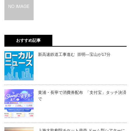
おすすめ記事
新高速鉄道工事進む 崇明―宝山が17分
黄浦・長寧で消費券配布 「支付宝」タッチ決済
で
上海大歌劇院チケット発売 ドーム型シアターに