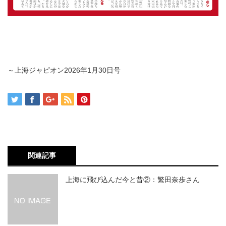
～上海ジャピオン
2026
年
1
月
30
日号
関連記事
上海に飛び込んだ今と昔②：繁田奈歩さん