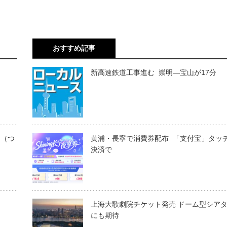
おすすめ記事
新高速鉄道工事進む 崇明―宝山が17分
目（つ
黄浦・長寧で消費券配布 「支付宝」タッ
決済で
上海大歌劇院チケット発売 ドーム型シア
にも期待