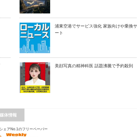
浦東空港でサービス強化 家族向けや乗換
ート
町
美顔写真の精神科医 話題沸騰で予約殺到
媒体情報
シェアNo.1のフリーペーパー