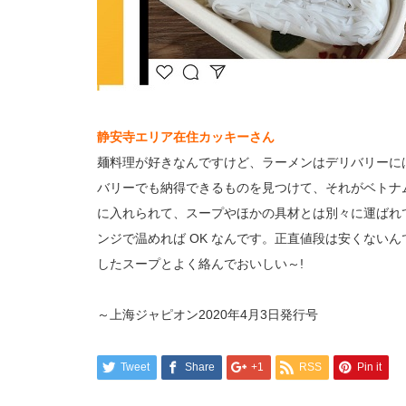
静安寺エリア在住カッキーさん
麺料理が好きなんですけど、ラーメンはデリバリーに
バリーでも納得できるものを見つけて、それがベトナム
に入れられて、スープやほかの具材とは別々に運ばれ
ンジで温めれば OK なんです。正直値段は安くない
したスープとよく絡んでおいしい～!
～上海ジャピオン2020年4月3日発行号
Tweet
Share
+1
RSS
Pin it