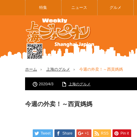
特集
ニュース
グルメ
ホーム
上海のグルメ
今週の外卖！～西貢媽媽
2020/4/3
上海のグルメ
今週の外卖！～西貢媽媽
Tweet
Share
+1
RSS
Pin it