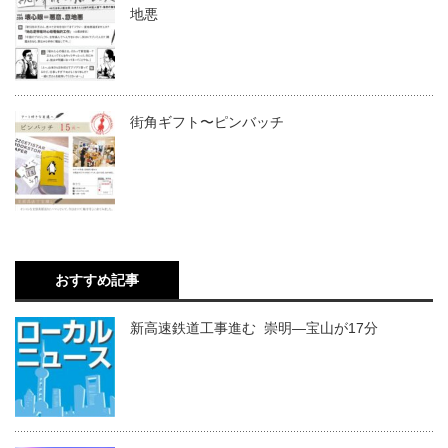
地悪
街角ギフト〜ピンバッチ
おすすめ記事
新高速鉄道工事進む 崇明―宝山が17分