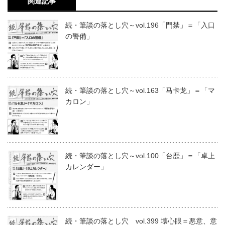
関連記事
続・筆談の落とし穴～vol.196「門禁」＝「入口
の警備」
続・筆談の落とし穴～vol.163「马卡龙」＝「マ
カロン」
続・筆談の落とし穴～vol.100「台歴」＝「卓上
カレンダー」
続・筆談の落とし穴 vol.399 壊心眼＝悪意、意