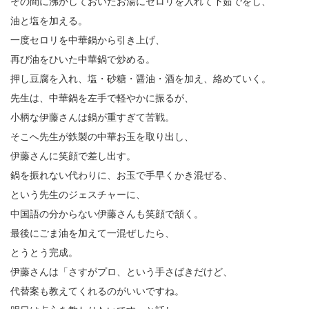
その間に沸かしておいたお湯にセロリを入れて下茹でをし、
油と塩を加える。
一度セロリを中華鍋から引き上げ、
再び油をひいた中華鍋で炒める。
押し豆腐を入れ、塩・砂糖・醤油・酒を加え、絡めていく。
先生は、中華鍋を左手で軽やかに振るが、
小柄な伊藤さんは鍋が重すぎて苦戦。
そこへ先生が鉄製の中華お玉を取り出し、
伊藤さんに笑顔で差し出す。
鍋を振れない代わりに、お玉で手早くかき混ぜる、
という先生のジェスチャーに、
中国語の分からない伊藤さんも笑顔で頷く。
最後にごま油を加えて一混ぜしたら、
とうとう完成。
伊藤さんは「さすがプロ、という手さばきだけど、
代替案も教えてくれるのがいいですね。