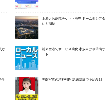
上海大歌劇院チケット発売 ドーム型シア
にも期待
便利な
浦東空港でサービス強化 家族向けや乗換
ート
案件」
美顔写真の精神科医 話題沸騰で予約殺到