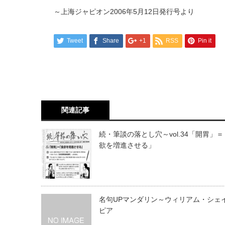
～上海ジャピオン2006年5月12日発行号より
Tweet
Share
+1
RSS
Pin it
関連記事
続・筆談の落とし穴～vol.34「開胃」
欲を増進させる」
名句UPマンダリン～ウィリアム・シェ
ピア