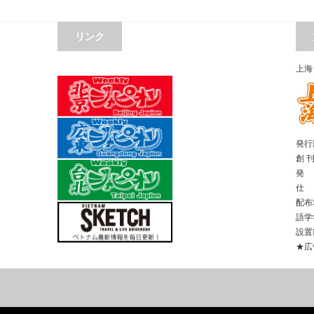
リンク
上海
発行部
創 
発 
仕 
配布
語学
設置
★広