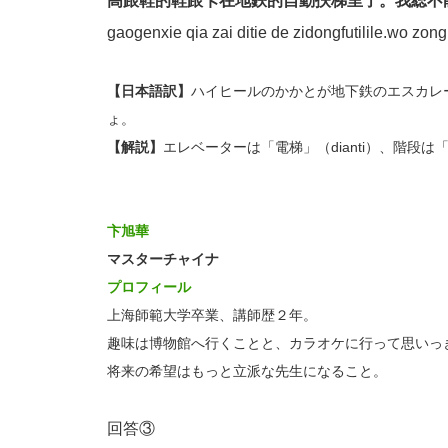
高跟鞋的鞋跟卡在地鉄的自動扶梯里了。我総不
gaogenxie qia zai ditie de zidongfutilile.wo zon
【日本語訳】
ハイヒールのかかとが地下鉄のエスカレ
ょ。
【解説】
エレベーターは「電梯」（dianti）、階段は
卞旭華
マスターチャイナ
プロフィール
上海師範大学卒業、講師歴２年。
趣味は博物館へ行くことと、カラオケに行って思いっ
将来の希望はもっと立派な先生になること。
回答③