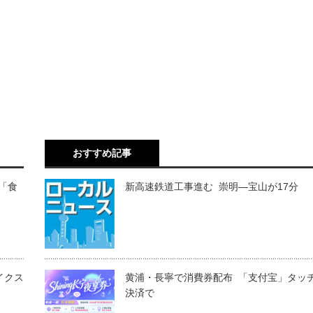
おすすめ記事
＝「食
新高速鉄道工事進む 崇明―宝山が17分
イクス
黄浦・長寧で消費券配布 「支付宝」タッ
決済で