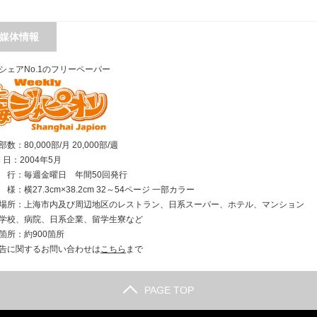
媒体情報
シェアNo.1のフリーペーパー
数：80,000部/月 20,000部/週
刊 日：2004年5月
行：毎週金曜日 年間50回発行
様：横27.3cm×38.2cm 32～54ページ 一部カラー
場所：上海市内及び周辺地区のレストラン、日系スーパー、ホテル、マンション
学校、病院、日系企業、留学生寮など
箇所：約900箇所
告に関するお問い合わせは
こちら
まで
PAGE TOP