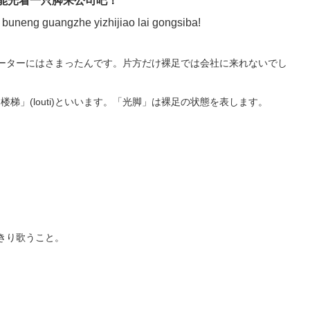
能光着一只脚来公司吧！
g buneng guangzhe yizhijiao lai gongsiba!
ーターにはさまったんです。片方だけ裸足では会社に来れないでし
「楼梯」(louti)といいます。「光脚」は裸足の状態を表します。
きり歌うこと。