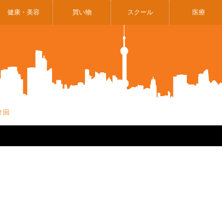
健康・美容
買い物
スクール
医療
２回