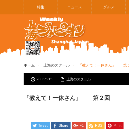
特集
ニュース
グルメ
ホーム
上海のスクール
「教えて！一休さん」 第
2006/5/15
上海のスクール
「教えて！一休さん」 第２回
Tweet
Share
+1
RSS
Pin it