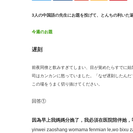
3人の中国語の先生にお題を投げて、とんちの利いた
今週のお題
遅刻
前夜同僚と飲みすぎてしまい、目が覚めたらすでに始
司はカンカンに怒っていました。「なぜ遅刻したんだ
この場をうまく切り抜けてください。
回答①
因為早上我媽媽分娩了，我必須在医院陪伴她，
yinwei zaoshang womama fenmian le,wo bixu za