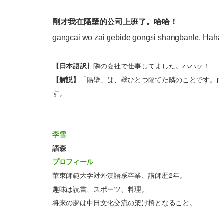
剛才我在隔壁的公司上班了。哈哈！
gangcai wo zai gebide gongsi shangbanle. Hah
【日本語訳】
隣の会社で仕事してました。ハハッ！
【解説】
「隔壁」は、壁ひとつ隔てた隣のことです。
す。
李雪
語森
プロフィール
華東師範大学対外漢語系卒業、講師歴2年。
趣味は読書、スポーツ、料理。
将来の夢は中日文化交流の架け橋となること。