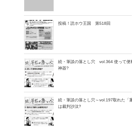
投稿！読ホウ王国 第518回
続・筆談の落とし穴 vol.364 使って
神器?
続・筆談の落とし穴～vol.197取れた「
は裁判沙汰?