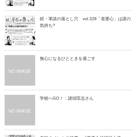
続・筆談の落とし穴 vol.328「老婆心」は誰の
気持ち?
無心になるひとときを過ごす
学校へGO！：諸頭匡志さん