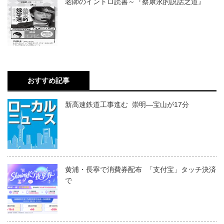
老師のイントロ読書～『蔡康永的説話之道』
おすすめ記事
新高速鉄道工事進む 崇明―宝山が17分
黄浦・長寧で消費券配布 「支付宝」タッチ決済
で