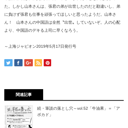
た。しかし山本さんは、張君の弟が出世したのだと勘違いし、弟
に負けず張君も仕事を頑張ってほしいと思ったようだ。山本さ
ん！ 山本さんの中国語は全然〝出世〟していないぞ。人の心配
より、中国語のデキる上司に早くなろう。
～上海ジャピオン2019年5月17日発行号
関連記事
続・筆談の落とし穴～vol.52「牛油果」＝「ア
ボカド」