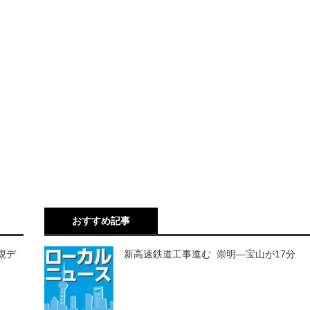
おすすめ記事
＝親デ
新高速鉄道工事進む 崇明―宝山が17分