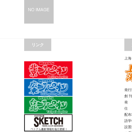
リンク
上海
発行部
創 
発 
仕 
配布
語学
設置