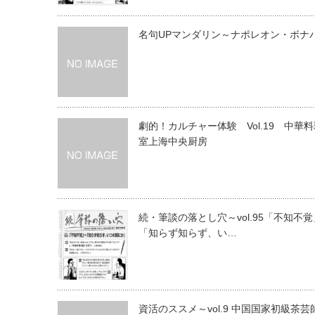
名句UPマンダリン～ナポレオン・ボナ
劇的！カルチャー体験 Vol.19 中華
室上海中央厨房
続・筆談の落とし穴～vol.95「不知不
「知らず知らず、い…
資活のススメ～vol.9 中国国家初級茶芸