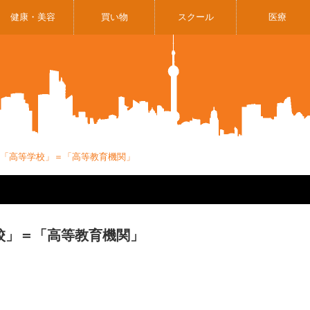
健康・美容
買い物
スクール
医療
85 「高等学校」＝「高等教育機関」
学校」＝「高等教育機関」