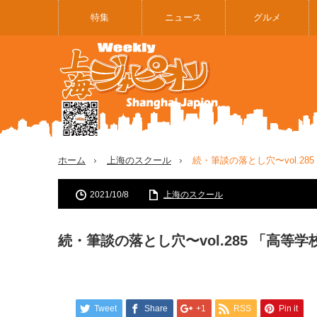
特集
ニュース
グルメ
ホーム
上海のスクール
続・筆談の落とし穴〜vol.2
2021/10/8
上海のスクール
続・筆談の落とし穴〜vol.285 「高等
Tweet
Share
+1
RSS
Pin it