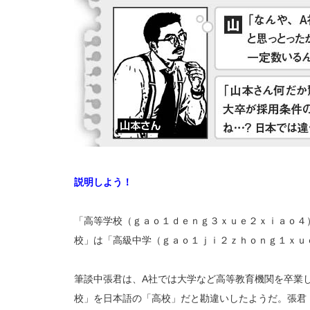
説明しよう！
「高等学校（ｇａｏ１ｄｅｎｇ３ｘｕｅ２ｘｉａｏ４
校」は「高級中学（ｇａｏ１ｊｉ２ｚｈｏｎｇ１ｘｕ
筆談中張君は、A社では大学など高等教育機関を卒業
校」を日本語の「高校」だと勘違いしたようだ。張君