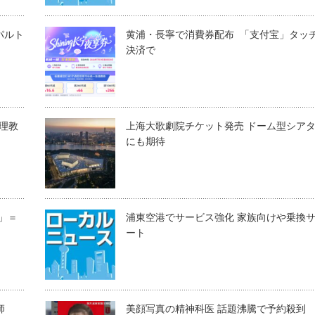
パルト
黄浦・長寧で消費券配布 「支付宝」タッ
決済で
料理教
上海大歌劇院チケット発売 ドーム型シア
にも期待
覚」＝
浦東空港でサービス強化 家族向けや乗換
ート
師
美顔写真の精神科医 話題沸騰で予約殺到