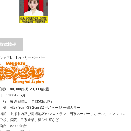
媒体情報
シェアNo.1のフリーペーパー
数：80,000部/月 20,000部/週
刊 日：2004年5月
行：毎週金曜日 年間50回発行
様：横27.3cm×38.2cm 32～54ページ 一部カラー
場所：上海市内及び周辺地区のレストラン、日系スーパー、ホテル、マンション
学校、病院、日系企業、留学生寮など
箇所：約900箇所