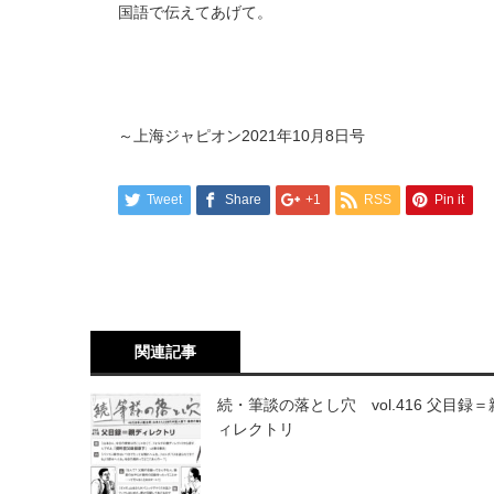
国語で伝えてあげて。
～上海ジャピオン2021年10月8日号
Tweet
Share
+1
RSS
Pin it
関連記事
続・筆談の落とし穴 vol.416 父目録
ィレクトリ