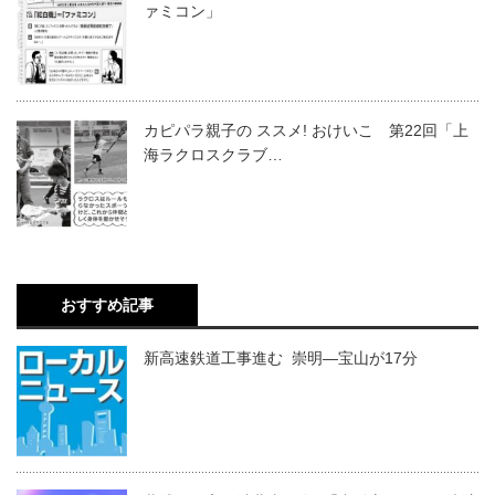
ァミコン」
カピパラ親子の ススメ! おけいこ 第22回「上
海ラクロスクラブ…
おすすめ記事
新高速鉄道工事進む 崇明―宝山が17分