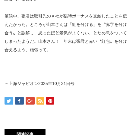
筆談中、張君は取引先のＡ社が臨時ボーナスを支給したことを伝
えたかった。ところが山本さんは「紅を分ける」を〝赤字を分け
合う〟と誤解し、思ったほど景気がよくない、とため息をついて
しまったようだ。山本さん！ 年末は張君と赤い〝紅包〟を分け
合えるよう、頑張って。
～上海ジャピオン
2025
年
10
月
31
日号
関連記事