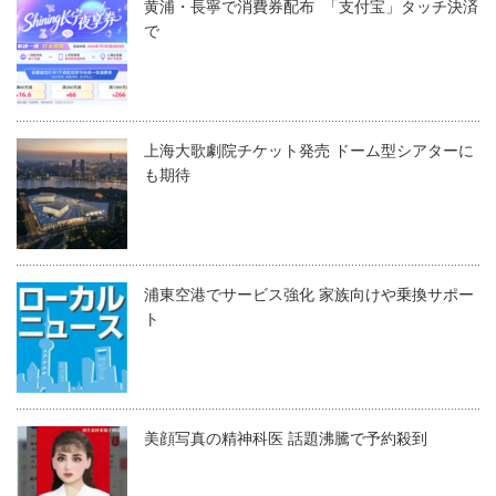
黄浦・長寧で消費券配布 「支付宝」タッチ決済
で
上海大歌劇院チケット発売 ドーム型シアターに
も期待
浦東空港でサービス強化 家族向けや乗換サポー
ト
美顔写真の精神科医 話題沸騰で予約殺到