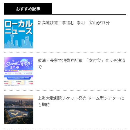
おすすめ記事
新高速鉄道工事進む 崇明―宝山が17分
黄浦・長寧で消費券配布 「支付宝」タッチ決済
で
上海大歌劇院チケット発売 ドーム型シアターに
も期待