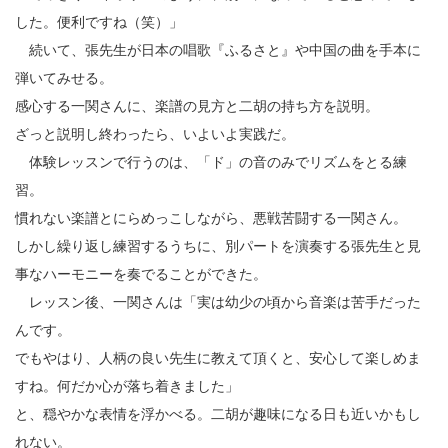
した。便利ですね（笑）」
続いて、張先生が日本の唱歌『ふるさと』や中国の曲を手本に
弾いてみせる。
感心する一関さんに、楽譜の見方と二胡の持ち方を説明。
ざっと説明し終わったら、いよいよ実践だ。
体験レッスンで行うのは、「ド」の音のみでリズムをとる練
習。
慣れない楽譜とにらめっこしながら、悪戦苦闘する一関さん。
しかし繰り返し練習するうちに、別パートを演奏する張先生と見
事なハーモニーを奏でることができた。
レッスン後、一関さんは「実は幼少の頃から音楽は苦手だった
んです。
でもやはり、人柄の良い先生に教えて頂くと、安心して楽しめま
すね。何だか心が落ち着きました」
と、穏やかな表情を浮かべる。二胡が趣味になる日も近いかもし
れない。