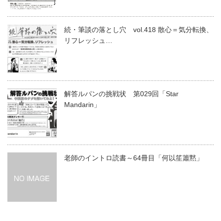
続・筆談の落とし穴 vol.418 散心＝気分転換、
リフレッシュ…
解答ルパンの挑戦状 第029回「Star
Mandarin」
老師のイントロ読書～64冊目「何以笙簫黙」