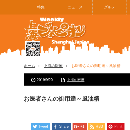
特集
ニュース
グルメ
ホーム
上海の医療
お医者さんの御用達～風油精
2019/9/20
上海の医療
お医者さんの御用達～風油精
Tweet
Share
+1
RSS
Pin it