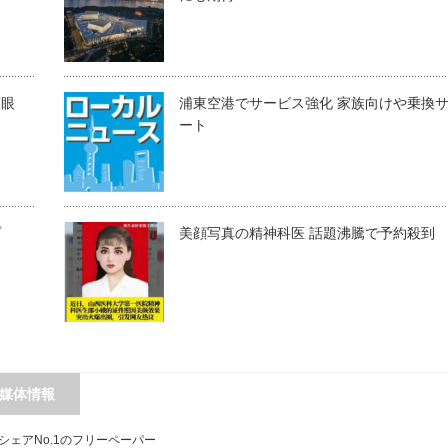
滴眼
浦東空港でサービス強化 家族向けや乗換
ート
プ
美顔写真の精神科医 話題沸騰で予約殺到
媒体情報
シェアNo.1のフリーペーパー