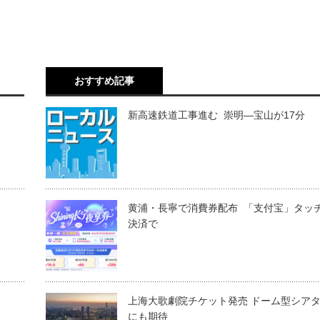
おすすめ記事
新高速鉄道工事進む 崇明―宝山が17分
黄浦・長寧で消費券配布 「支付宝」タッ
決済で
上海大歌劇院チケット発売 ドーム型シア
にも期待