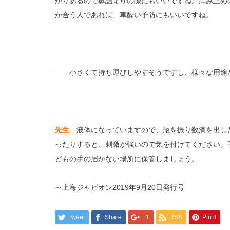
かりあるので鼻詰まりの際にもいいですね。痒み止め
が合う人であれば、車酔い予防にもいいですね。
――小さくて持ち運びしやすそうですし、様々な用途
先生
液体になっていますので、瓶を振り数滴を出し
ったりすると、刺激が強いので気を付けてください。
どもの手の届かない場所に保管しましょう。
～上海ジャピオン2019年9月20日発行号
Tweet
Share
+1
RSS
Pin it