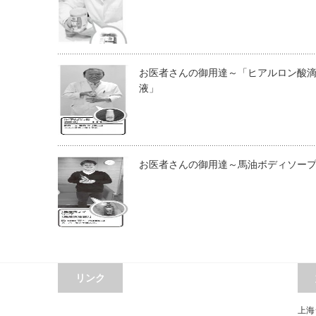
お医者さんの御用達～「ヒアルロン酸
液」
お医者さんの御用達～馬油ボディソー
リンク
上海