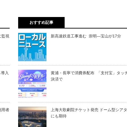
おすすめ記事
に監視
新高速鉄道工事進む 崇明―宝山が17分
ら導入
黄浦・長寧で消費券配布 「支付宝」タッ
決済で
利用者
上海大歌劇院チケット発売 ドーム型シア
にも期待