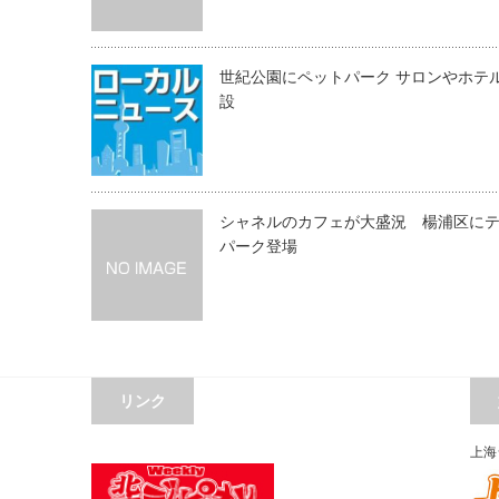
世紀公園にペットパーク サロンやホテ
設
シャネルのカフェが大盛況 楊浦区に
パーク登場
リンク
上海