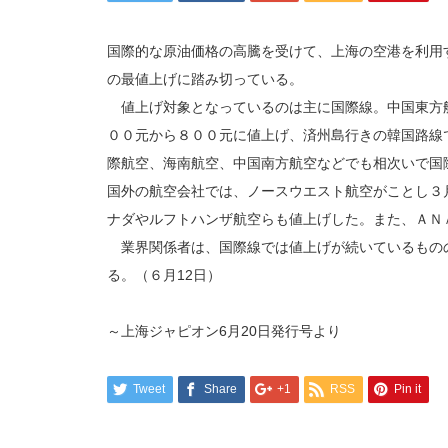
国際的な原油価格の高騰を受けて、上海の空港を利用
の最値上げに踏み切っている。
値上げ対象となっているのは主に国際線。中国東方
００元から８００元に値上げ、済州島行きの韓国路線
際航空、海南航空、中国南方航空などでも相次いで国
国外の航空会社では、ノースウエスト航空がことし３
ナダやルフトハンザ航空らも値上げした。また、ＡＮ
業界関係者は、国際線では値上げが続いているもの
る。（６月12日）
～上海ジャピオン6月20日発行号より
Tweet
Share
+1
RSS
Pin it