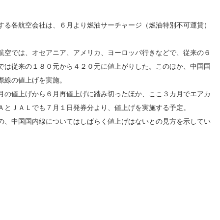
する各航空会社は、６月より燃油サーチャージ（燃油特別不可運賃）
航空では、オセアニア、アメリカ、ヨーロッパ行きなどで、従来の６
では従来の１８０元から４２０元に値上がりした。このほか、中国国
際線の値上げを実施。
月の値上げから６月再値上げに踏み切ったほか、ここ３カ月でエアカ
ＡとＪＡＬでも７月１日発券分より、値上げを実施する予定。
の、中国国内線についてはしばらく値上げはないとの見方を示してい