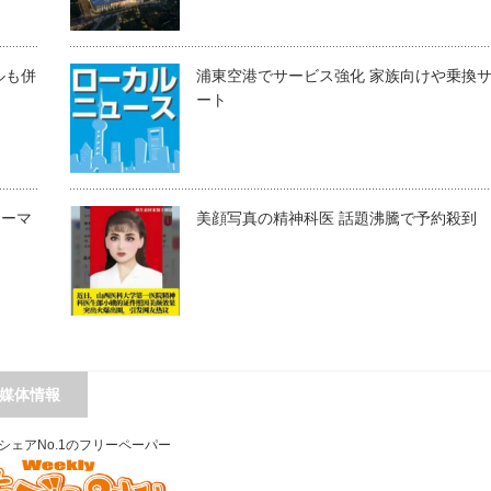
ルも併
浦東空港でサービス強化 家族向けや乗換
ート
テーマ
美顔写真の精神科医 話題沸騰で予約殺到
媒体情報
シェアNo.1のフリーペーパー