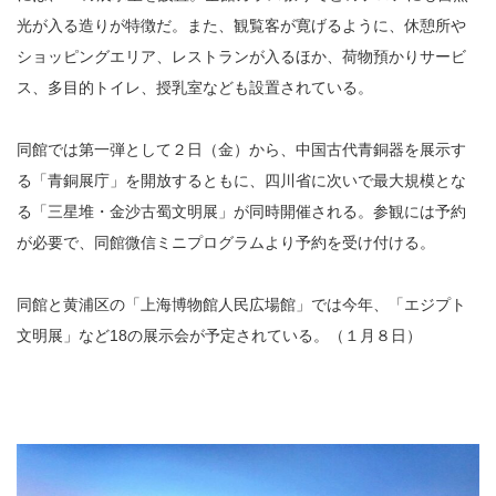
光が入る造りが特徴だ。また、観覧客が寛げるように、休憩所や
ショッピングエリア、レストランが入るほか、荷物預かりサービ
ス、多目的トイレ、授乳室なども設置されている。
同館では第一弾として２日（金）から、中国古代青銅器を展示す
る「青銅展庁」を開放するともに、四川省に次いで最大規模とな
る「三星堆・金沙古蜀文明展」が同時開催される。参観には予約
が必要で、同館微信ミニプログラムより予約を受け付ける。
同館と黄浦区の「上海博物館人民広場館」では今年、「エジプト
文明展」など18の展示会が予定されている。（１月８日）