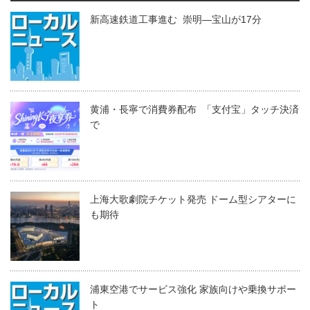
新高速鉄道工事進む 崇明―宝山が17分
黄浦・長寧で消費券配布 「支付宝」タッチ決済
で
上海大歌劇院チケット発売 ドーム型シアターに
も期待
浦東空港でサービス強化 家族向けや乗換サポー
ト