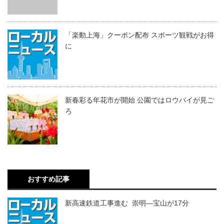
「楽動上海」クーポン配布 スポーツ観戦がお得
に
新春彩る年花市が開始 公園ではロウバイが見ご
ろ
おすすめ記事
新高速鉄道工事進む 崇明―宝山が17分