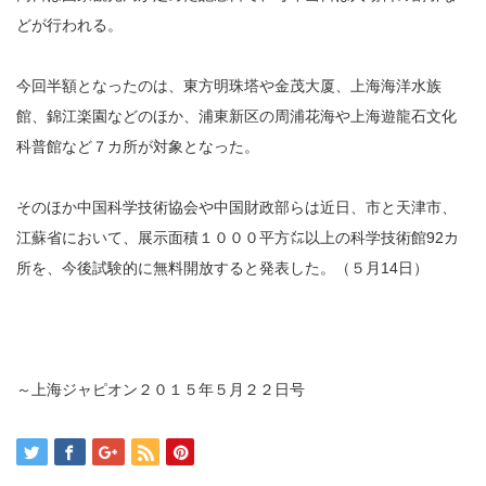
どが行われる。
今回半額となったのは、東方明珠塔や金茂大厦、上海海洋水族
館、錦江楽園などのほか、浦東新区の周浦花海や上海遊龍石文化
科普館など７カ所が対象となった。
そのほか中国科学技術協会や中国財政部らは近日、市と天津市、
江蘇省において、展示面積１０００平方㍍以上の科学技術館92カ
所を、今後試験的に無料開放すると発表した。（５月14日）
～上海ジャピオン２０１５年５月２２日号