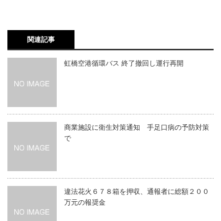
関連記事
虹橋空港循環バス 終了撤回し運行再開
商業施設に衛生対策通知 手足口病の予防対策
で
違法花火６７８箱を押収、通報者に総額２００
万元の報奨金