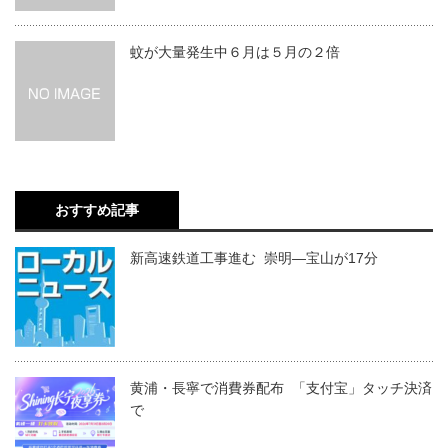
蚊が大量発生中６月は５月の２倍
おすすめ記事
新高速鉄道工事進む 崇明―宝山が17分
黄浦・長寧で消費券配布 「支付宝」タッチ決済
で