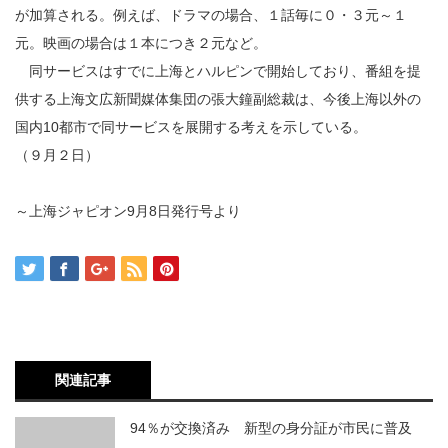
が加算される。例えば、ドラマの場合、１話毎に０・３元～１
元。映画の場合は１本につき２元など。
同サービスはすでに上海とハルピンで開始しており、番組を提
供する上海文広新聞媒体集団の張大鐘副総裁は、今後上海以外の
国内10都市で同サービスを展開する考えを示している。
（９月２日）
～上海ジャピオン9月8日発行号より
関連記事
94％が交換済み 新型の身分証が市民に普及